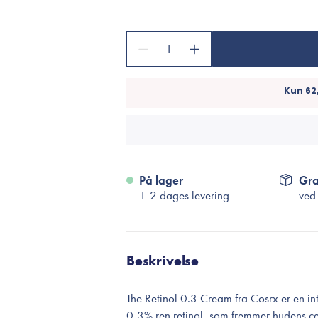
Accessories
Make-Up Pensler
1
Toilettasker
Hårtilbehør
Rensetilbehør
Rejsestørrelser
je
På lager
Gra
1-2 dages levering
ved
Beskrivelse
The Retinol 0.3 Cream fra Cosrx er en i
0,3% ren retinol, som fremmer hudens cel