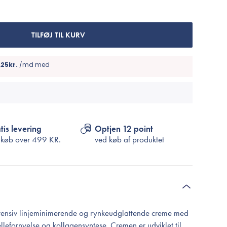
Cosrx
TIRTIR
Biodance
TILFØJ TIL KURV
Medicube
VT Cosmetics
tis levering
Optjen 12 point
 køb over
499 KR.
ved køb af produktet
ntensiv linjeminimerende og rynkeudglattende creme med
lefornyelse og kollagensyntese. Cremen er udviklet til