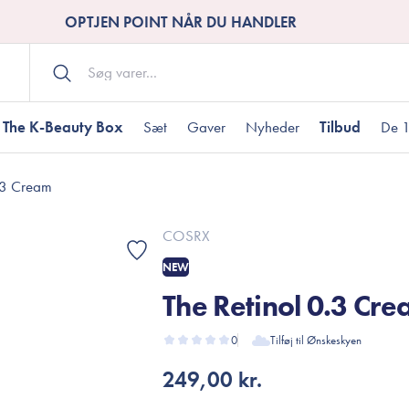
OPTJEN POINT NÅR DU HANDLER
The K-Beauty Box
Sæt
Gaver
Nyheder
Tilbud
De 1
0.3 Cream
Kropspleje
Bodywash
ombineret hud
nti-age
aver til under DKK 200
Tør hud
Tilstoppede porer
Gaver til under DK
COSRX
Bodyscrub
NEW
Bodylotion
The Retinol 0.3 Cr
Bodyoil
ødme
avesæt
Dehydreret hud
Gavekort
Håndpleje
0
Tilføj til Ønskeskyen
Fodpleje
249,00 kr.