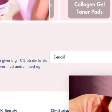
E-mail
 giver dig 10% på din første
eres med andre tilbud og
K-Beauty
Om Surisuri
Betingelser