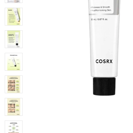
Øjenpleje
Læber
Rosacea
Ansigtscreme
Negle
Solcreme
Hårpleje
Ansigtsmaske
Bumseplastre/spot
Shampoo
behandling
Balsam
Hårkur
Hårstyling
Hovedbundsple