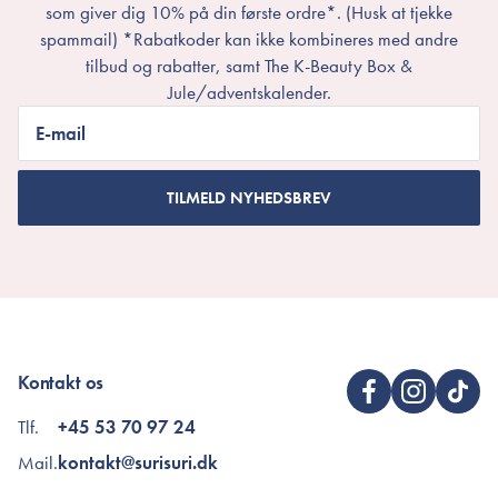
som giver dig 10% på din første ordre*. (Husk at tjekke
spammail) *Rabatkoder kan ikke kombineres med andre
tilbud og rabatter, samt The K-Beauty Box &
Jule/adventskalender.
E-mail
TILMELD NYHEDSBREV
Kontakt os
Tlf.
+45 53 70 97 24
Mail.
kontakt@surisuri.dk