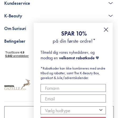
Kundeservice
Kontakt
K-Beauty
The K-Beauty Box - spørgsmål og svar
Pointshop - spørgsmål og svar
De 10 Trin
Om Surisuri
RE-ZIP
Retinol for begyndere
SPAR 10%
Returportal
surisuri's mini guide til rosacea
Min historie
på din første ordre!*
Betingelser
Black Friday
Levering og returnering
Tilmeld dig vores nyhedsbrev, og
Handelsbetingelser
modtag en
velkomst rabatkode
💖
Abonnementsbetingelser
Privatlivspolitik
*Rabatkoder kan ikke kombineres med andre
tilbud og rabatter, samt The K-Beauty Box,
Cookiepolitik
gavekort & Jule/adventskalender.
DANMARK