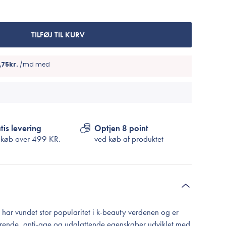
Cosrx
TIRTIR
Biodance
TILFØJ TIL KURV
Medicube
VT Cosmetics
tis levering
Optjen 8 point
 køb over
499 KR.
ved køb af produktet
 har vundet stor popularitet i k-beauty verdenen og er
cerende, anti-age og udglattende egenskaber udviklet med