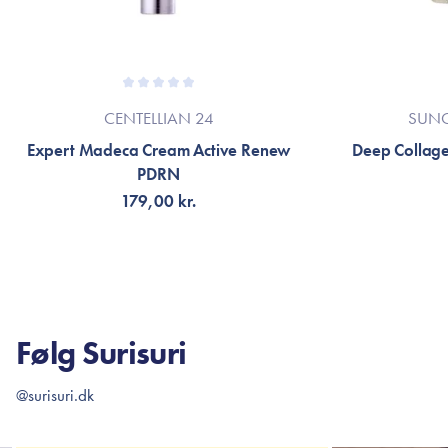
CENTELLIAN 24
SUN
Expert Madeca Cream Active Renew
Deep Collagen
PDRN
179,00 kr.
TILFØJ TIL KURV
TI
Følg Surisuri
@surisuri.dk