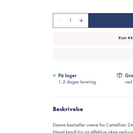
Accessories
Make-Up Pensler
1
Toilettasker
Hårtilbehør
Rensetilbehør
Rejsestørrelser
je
På lager
Gra
1-2 dages levering
ved
Beskrivelse
Denne bestseller creme fra Centellian 24
blevet kendt for sin effektive akne-redu