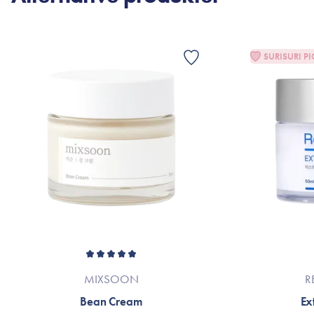
SURISURI PI
MIXSOON
R
Bean Cream
Ex