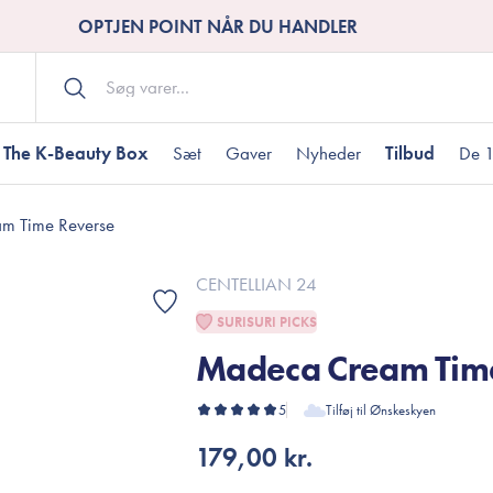
OPTJEN POINT NÅR DU HANDLER
The K-Beauty Box
Sæt
Gaver
Nyheder
Tilbud
De 1
m Time Reverse
Kropspleje
Bodywash
ombineret hud
nti-age
aver til under DKK 200
Tør hud
Tilstoppede porer
Gaver til under DK
CENTELLIAN 24
Bodyscrub
SURISURI PICKS
Bodylotion
Madeca Cream Tim
Bodyoil
ødme
avesæt
Dehydreret hud
Gavekort
Håndpleje
5
Tilføj til Ønskeskyen
Fodpleje
179,00 kr.