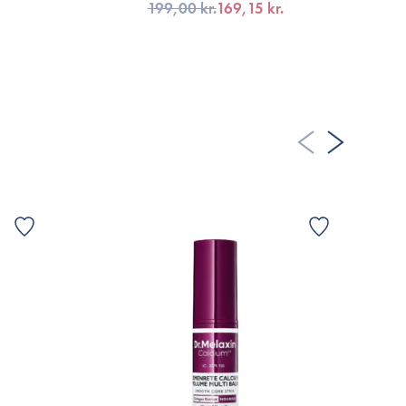
199,00 kr.
169,15 kr.
teriske olier
ret grundet løbende produktforbedringer.
TILFØJ TIL KURV
allage eller til mærket’s officielle hjemmeside.