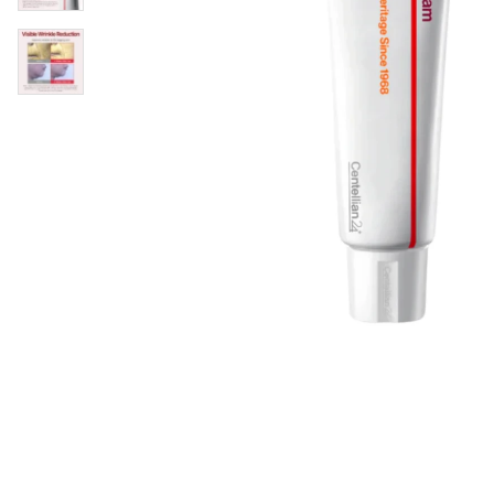
Øjenpleje
Læber
Rosacea
Ansigtscreme
Negle
Solcreme
Hårpleje
Ansigtsmaske
Bumseplastre/spot
Shampoo
behandling
Balsam
Hårkur
Hårstyling
Hovedbundsple