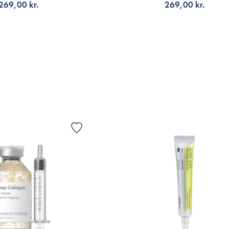
269,00 kr.
269,00 kr.
*indeholder naturlig parfumestoffer fra æ
*Ingredienslisten kan muligvis være ænd
LFØJ TIL KURV
TILFØJ TIL KURV
Er dette tilfældet henvises til produktemb