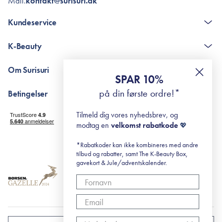
Mail.
kontakt@surisuri.dk
Kundeservice
Kontakt
K-Beauty
The K-Beauty Box - spørgsmål og svar
Pointshop - spørgsmål og svar
De 10 Trin
Om Surisuri
RE-ZIP
Retinol for begyndere
SPAR 10%
Returportal
surisuri's mini guide til rosacea
Min historie
på din første ordre!*
Betingelser
Black Friday
Levering og returnering
Tilmeld dig vores nyhedsbrev, og
Handelsbetingelser
modtag en
velkomst rabatkode
💖
Abonnementsbetingelser
Privatlivspolitik
*Rabatkoder kan ikke kombineres med andre
tilbud og rabatter, samt The K-Beauty Box,
Cookiepolitik
gavekort & Jule/adventskalender.