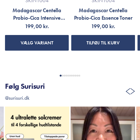
SKIN1004
SKIN1004
Madagascar Centella
Madagascar Centella
Probio-Cica Intensive
Probio-Cica Essence Toner
Ampoule
199,00 kr.
199,00 kr.
VÆLG VARIANT
TILFØJ TIL KURV
Følg Surisuri
@surisuri.dk