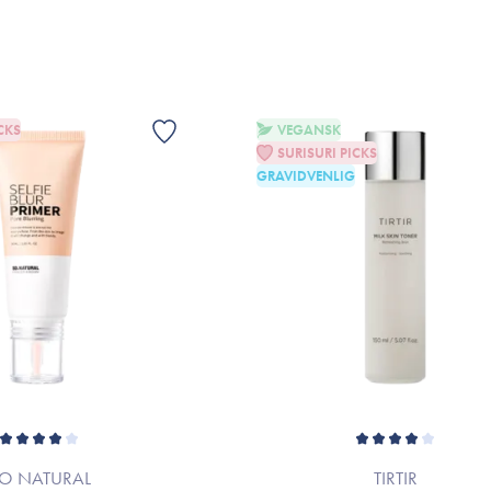
21C COOL IVORY
Lys til medium lys nuance med en kølig un
undertone.
CKS
VEGANSK
21N IVORY
SURISURI PICKS
En lys elfenbens-beige, velegnet til lyse
GRAVIDVENLIG
22C PEACH BEIGE
Lys beige nuance med en let ferskenfarve
22N SHELL BEIGE
Neutral beige nuance, som passer til ly
23N SAND
En varm sandfarve, velegnet til medium
O NATURAL
TIRTIR