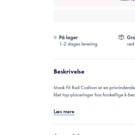
På lager
Gra
1-2 dages levering
ved
Beskrivelse
Mask Fit Red Cushion er en prisvindend
fået top-placeringer hos forskellige k-b
En cushion som er blevet kendt for sin 
Læs mere
langtidsholdbare formular, der sikrer en 
som blender sig ubesværet ind i huden og
timer. En cushion-foundation, der med sik
kræver settingsprays eller touch ups i lø