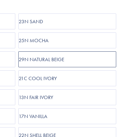
Cosrx
TIRTIR
Biodance
23N SAND
Medicube
VT Cosmetics
25N MOCHA
29N NATURAL BEIGE
21C COOL IVORY
13N FAIR IVORY
17N VANILLA
22N SHELL BEIGE