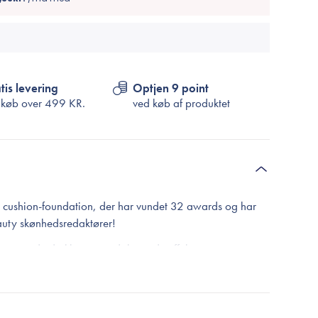
tis levering
Optjen 9 point
 køb over
499 KR.
ved køb af produktet
e cushion-foundation, der har vundet 32 awards og har
eauty skønhedsredaktører!
fremragende dækkeevne, udglattende effekter og
fejlfri makeup hele dagen. Den har en letvægtig tekstur,
 giver en ensartende semi-mat finish, der varer op til 72
kerhed vil blive din nye favorit i makeuptasken, som ikke
bet af dagen!