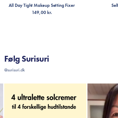
All Day Tight Makeup Setting Fixer
Sel
149,00 kr.
VÆLG VARIANT
TI
Følg Surisuri
@surisuri.dk