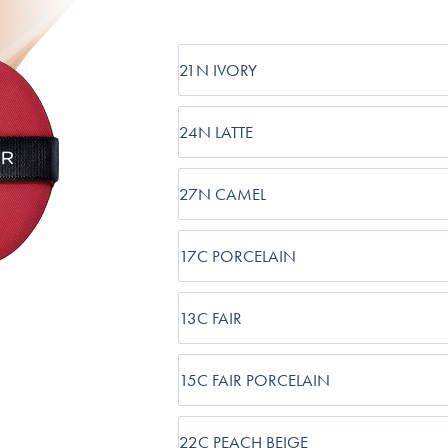
Accessories
Make-Up Pensler
Toilettasker
21N IVORY
Hårtilbehør
Rensetilbehør
24N LATTE
Rejsestørrelser
27N CAMEL
je
17C PORCELAIN
13C FAIR
15C FAIR PORCELAIN
22C PEACH BEIGE