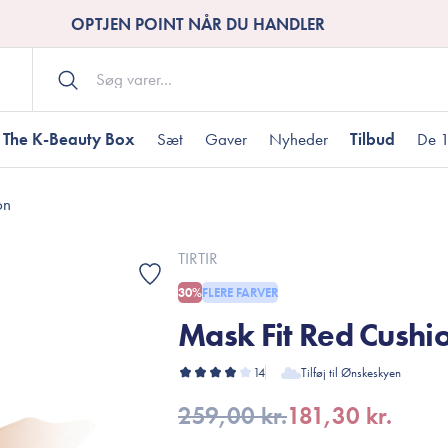
OPTJEN POINT NÅR DU HANDLER
The K-Beauty Box
Sæt
Gaver
Nyheder
Tilbud
De 1
on
Kropspleje
Bodywash
ombineret hud
nti-age
aver til under DKK 200
Tør hud
Tilstoppede porer
Gaver til under DK
TIRTIR
Bodyscrub
30%
FLERE FARVER
Bodylotion
Mask Fit Red Cushi
Bodyoil
ødme
avesæt
Dehydreret hud
Gavekort
Håndpleje
14
Tilføj til Ønskeskyen
Fodpleje
259,00 kr.
181,30 kr.