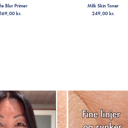
24N LATTE
fie Blur Primer
Milk Skin Toner
En gylden lattefarve, velegnet til medi
169,00 kr.
249,00 kr.
25N MOCHA
En dyb mochafarve, velegnet til gyldne
LFØJ TIL KURV
TILFØJ TIL KURV
27C COOL BEIGE
Medium beige nuance med en kølig undert
tydelig kølig undertone.
27N CAMEL
En varm kamelfarve, velegnet til gyldn
28N OAT
Medium til mørk beige nuance med en neu
hverken gule eller rosa undertoner.