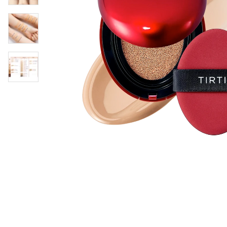
Øjenpleje
Læber
Rosacea
Ansigtscreme
Negle
Solcreme
Hårpleje
Ansigtsmaske
Bumseplastre/spot
Shampoo
behandling
Balsam
Hårkur
Hårstyling
Hovedbundsple