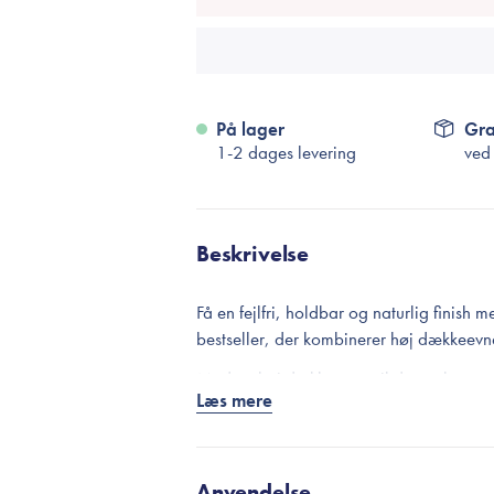
På lager
Gra
1-2 dages levering
ved
Beskrivelse
Få en fejlfri, holdbar og naturlig finish
bestseller, der kombinerer høj dækkeev
Med en høj dækkeevne vil denne lette cu
Læs mere
pigmenteringer, linjer og ujævn hudtekst
ind og reducerer udseendet af rødme og o
teint, uden at den føles tung eller tilst
Anvendelse