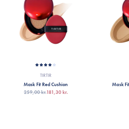
TIRTIR
Mask Fit Red Cushion
Mask Fi
259,00 kr.
181,30 kr.
VÆLG VARIANT
V