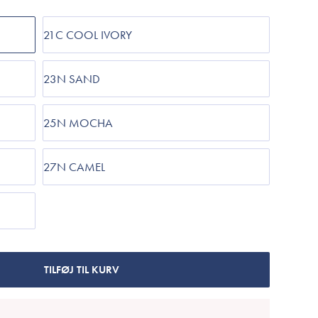
Cosrx
TIRTIR
21C COOL IVORY
Biodance
Medicube
23N SAND
VT Cosmetics
25N MOCHA
27N CAMEL
TILFØJ TIL KURV