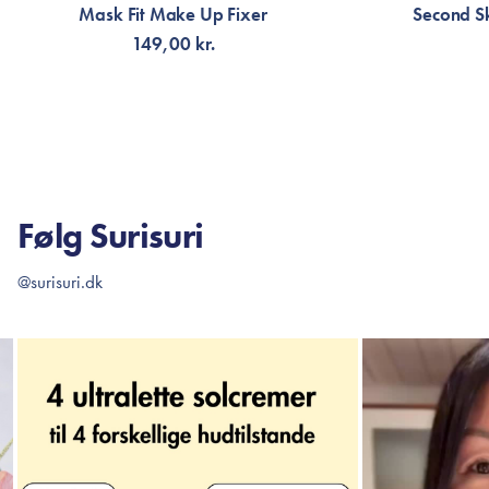
Mask Fit Make Up Fixer
Second S
149,00 kr.
TILFØJ TIL KURV
TI
Følg Surisuri
@surisuri.dk