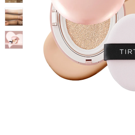
Øjenpleje
Læber
Rosacea
Ansigtscreme
Negle
Solcreme
Hårpleje
Ansigtsmaske
Bumseplastre/spot
Shampoo
behandling
Balsam
Hårkur
Hårstyling
Hovedbundsple