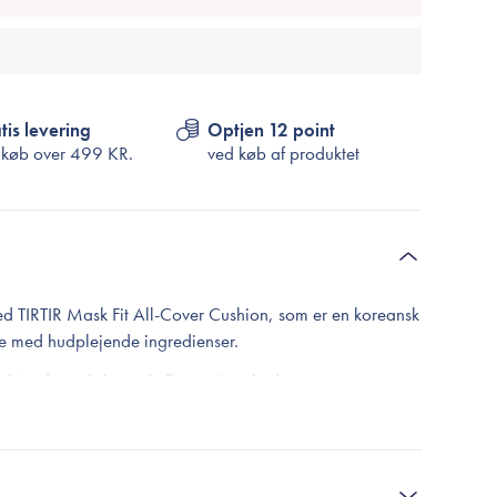
tis levering
Optjen 12 point
 køb over
499 KR.
ved køb af produktet
 med TIRTIR Mask Fit All-Cover Cushion, som er en koreansk
ne med hudplejende ingredienser.
shion-formel slører de fleste ujævnheder som
ur. Samtidig har den en toneregulerende effekt, der går
pblusset hud, som vil resultere i en perfekt og ensartet
oppende på huden.