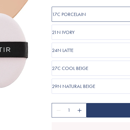
Accessories
Make-Up Pensler
17C PORCELAIN
Toilettasker
Hårtilbehør
21N IVORY
Rensetilbehør
24N LATTE
Rejsestørrelser
27C COOL BEIGE
je
29N NATURAL BEIGE
1