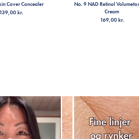
Triethoxycaprylylsilane, Ethylhexylgly
kin Cover Concealer
No. 9 NAD Retinol Volumeto
Glycerin, Trisodium Ethylenediamine Dis
Cream
139,00 kr.
Fruit Extract, 1,2-Hexanediol, Kappaphy
169,00 kr.
Extract, Rosa Rugosa Flower Extract, N
*Tetramethyl Acetyloctahydronaphthale
LFØJ TIL KURV
TILFØJ TIL KURV
24N Latte
Aqua/Water/Eau, CI 77891/Titanium di
Dipropylene Glycol, Butylene Glycol, Di
Lauryl PEG-8 Dimethicone, CI 77492/I
Crosspolymer, Dimethicone, Glyceryl Poly
Polyacyladipate-2, Sodium Chloride, Di
Glycol, Nylon-12, CI 77491/Iron Oxide
Polyhydroxystearic Acid, Disodium Stea
Triethoxycaprylylsilane, Ethylhexylgly
Glycerin, Trisodium Ethylenediamine Dis
Fruit Extract, 1,2-Hexanediol, Kappaphy
Extract, Rosa Rugosa Flower Extract, N
*Tetramethyl Acetyloctahydronaphthale