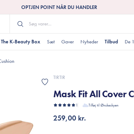
OPTJEN POINT NÅR DU HANDLER
The K-Beauty Box
Sæt
Gaver
Nyheder
Tilbud
De 1
Cushion
Kropspleje
Bodywash
ombineret hud
nti-age
aver til under DKK 200
Tør hud
Tilstoppede porer
Gaver til under DK
TIRTIR
Bodyscrub
Mask Fit All Cover 
Bodylotion
Bodyoil
ødme
avesæt
1
Tilføj til Ønskeskyen
Dehydreret hud
Gavekort
Håndpleje
259,00 kr.
Fodpleje