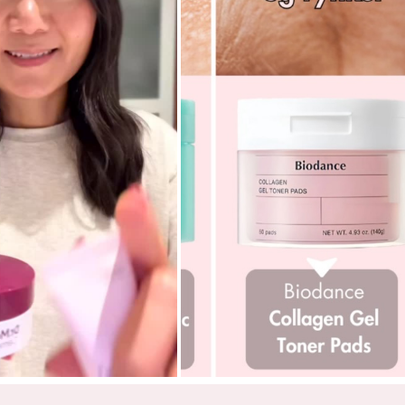
25N Mocha
Aqua/Water/Eau, Cyclopentasiloxane, 
Dipropylene Glycol, Butylene Glycol, Di
Lauryl PEG-8 Dimethicone, CI 77492/I
Dimethicone, Dimethicone, Glyceryl Polym
Polyacyladipate-2, Sodium Chloride, Di
Glycol, CI 77491/Iron Oxides, Nylon-12
Hydroxide, CI 77499/Iron Oxides, Glyc
Triethoxycaprylylsilane, Ethylhexylglyc
Ethylenediamine Disuccinate, Sodium Palm
Hexanediol, Kappaphycus Alvarezii Extr
Rugosa Flower Extract, Nymphaea Alba F
Acetyloctahydronaphthalenes
27N Camel
Aqua/Water/Eau, Cyclopentasiloxane, 
Dipropylene Glycol, Butylene Glycol, D