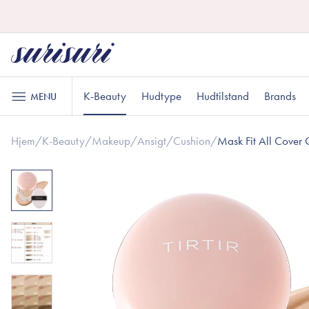
K-Beauty
Hudtype
Hudtilstand
Brands
MENU
Hjem
/
K-Beauty
/
Makeup
/
Ansigt
/
Cushion
/
Mask Fit All Cover 
Hudpleje
Læbepleje
Oliebaseret rens
Læbescrub
Normal hud
Uren hud
Gaver til under DKK 100
K
A
G
Vandbaseret rens
Læbemaske
Eksfoliering
Læbepomade
Toner
Sensitiv hud
Gaver til ham
R
G
Makeup
Essens
Serum
Ansigt
Sheetmaske
Øjne