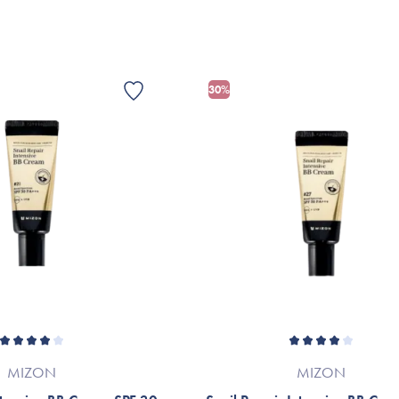
50 ml.
Adenosine, Disodium EDTA, Tocopherol
*Ingredienslisten kan muligvis være ænd
Er dette tilfældet henvises til produktemb
30%
MIZON
MIZON