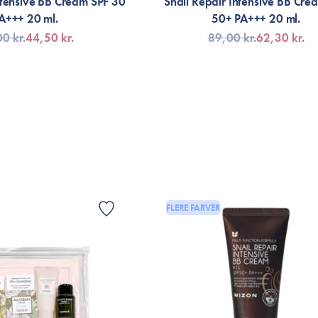
ntensive BB Cream SPF 30
Snail Repair Intensive BB Cre
A+++ 20 ml.
50+ PA+++ 20 ml.
0 kr.
44,50 kr.
89,00 kr.
62,30 kr.
LFØJ TIL KURV
VÆLG VARIANT
FLERE FARVER