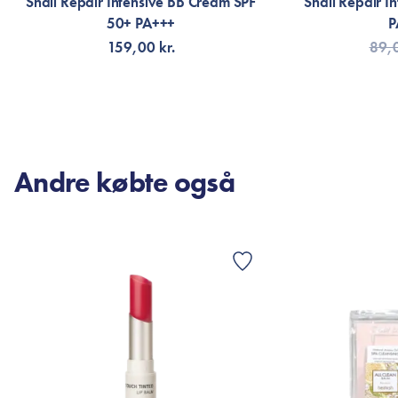
Snail Repair Intensive BB Cream SPF
Snail Repair I
50+ PA+++
P
159,00 kr.
89,0
VÆLG VARIANT
TI
Andre købte også