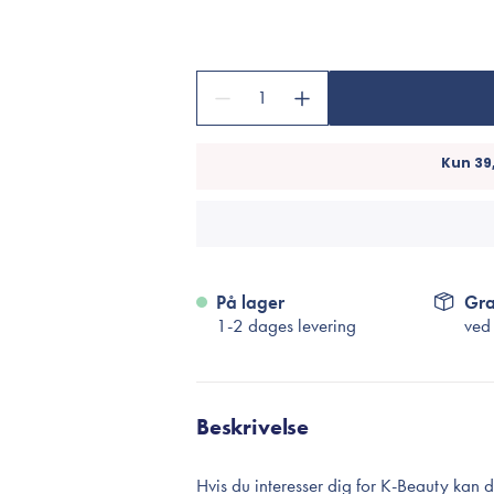
Accessories
Make-Up Pensler
Toilettasker
1
Hårtilbehør
Rensetilbehør
Rejsestørrelser
je
På lager
Gra
1-2 dages levering
ved
Beskrivelse
Hvis du interesser dig for K-Beauty kan