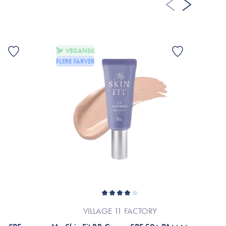
ret grundet løbende produktforbedringer.
allage eller til mærket’s officielle hjemmeside.
VEGANSK
FLERE FARVER
VILLAGE 11 FACTORY