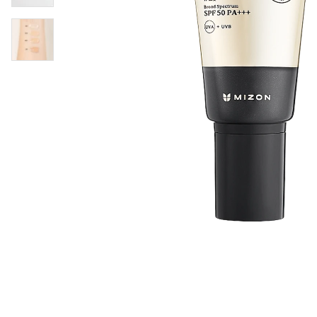
Øjenpleje
Læber
Rosacea
Ansigtscreme
Negle
Solcreme
Hårpleje
Ansigtsmaske
Bumseplastre/spot
Shampoo
behandling
Balsam
Hårkur
Hårstyling
Hovedbundsple