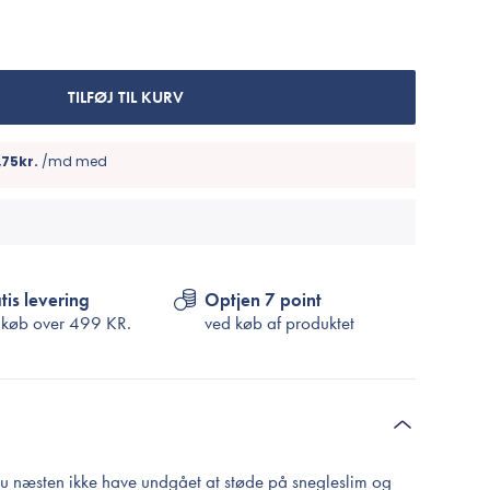
Cosrx
TIRTIR
Biodance
TILFØJ TIL KURV
Medicube
VT Cosmetics
tis levering
Optjen 7 point
 køb over
499 KR.
ved køb af produktet
 du næsten ikke have undgået at støde på snegleslim og