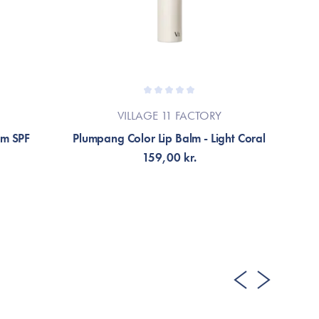
VILLAGE 11 FACTORY
am SPF
Plumpang Color Lip Balm - Light Coral
Sna
159,00 kr.
TILFØJ TIL KURV