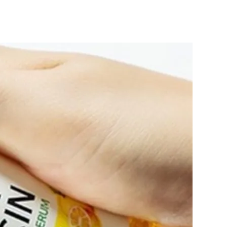
Cosrx
TIRTIR
Biodance
Medicube
VT Cosmetics