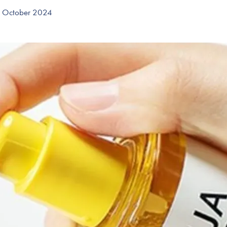
Accessories
. October 2024
Make-Up Pensler
Toilettasker
Hårtilbehør
Rensetilbehør
Rejsestørrelser
je