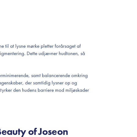
 til at lysne mørke pletter forårsaget af
 pigmentering. Dette udjævner hudtonen, så
orerminimerende, samt balancerende omkring
genskaber, der samtidig lysner op og
styrker den hudens barriere mod miljøskader
Beauty of Joseon