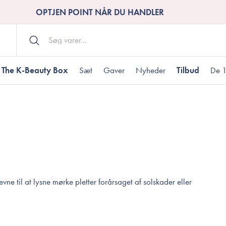
OPTJEN POINT NÅR DU HANDLER
The K-Beauty Box
Sæt
Gaver
Nyheder
Tilbud
De 1
Kropspleje
Bodywash
ombineret hud
nti-age
aver til under DKK 200
Tør hud
Tilstoppede porer
Gaver til under DK
Bodyscrub
Bodylotion
Bodyoil
ødme
avesæt
Dehydreret hud
Gavekort
ne til at lysne mørke pletter forårsaget af solskader eller
Håndpleje
Fodpleje