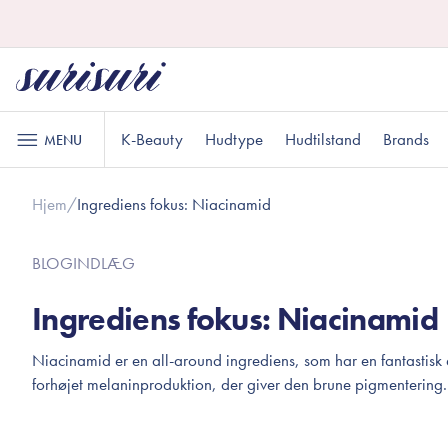
K-Beauty
Hudtype
Hudtilstand
Brands
MENU
Hjem
/
Ingrediens fokus: Niacinamid
Hudpleje
Læbepleje
Oliebaseret rens
Læbescrub
Normal hud
Uren hud
Gaver til under DKK 100
K
A
G
BLOGINDLÆG
Vandbaseret rens
Læbemaske
Eksfoliering
Læbepomade
Ingrediens fokus: Niacinamid
Toner
Sensitiv hud
Gaver til ham
R
G
Niacinamid er en all-around ingrediens, som har en fantastisk ev
Makeup
Essens
forhøjet melaninproduktion, der giver den brune pigmentering.
Serum
Ansigt
Sheetmaske
Øjne