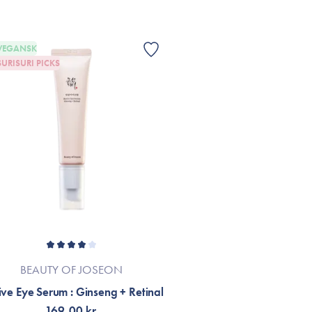
VEGANSK
SURISURI PICKS
BEAUTY OF JOSEON
ve Eye Serum : Ginseng + Retinal
169,00 kr.