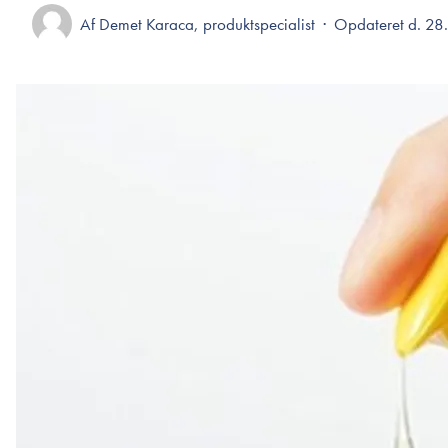
Øjenpleje
Læber
Rosacea
Af
Demet Karaca, produktspecialist
·
Opdateret d. 28
Ansigtscreme
Negle
Solcreme
Hårpleje
Ansigtsmaske
Bumseplastre/spot
Shampoo
behandling
Balsam
Hårkur
Hårstyling
Hovedbundsple