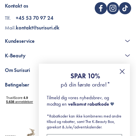
Kontakt os
Tlf.
+45 53 70 97 24
Mail.
kontakt@surisuri.dk
Kundeservice
Kontakt
K-Beauty
The K-Beauty Box - spørgsmål og svar
Pointshop - spørgsmål og svar
De 10 Trin
Om Surisuri
RE-ZIP
Retinol for begyndere
SPAR 10%
Returportal
surisuri's mini guide til rosacea
Min historie
på din første ordre!*
Betingelser
Black Friday
Levering og returnering
Tilmeld dig vores nyhedsbrev, og
Handelsbetingelser
modtag en
velkomst rabatkode
💖
Abonnementsbetingelser
Privatlivspolitik
*Rabatkoder kan ikke kombineres med andre
tilbud og rabatter, samt The K-Beauty Box,
Cookiepolitik
gavekort & Jule/adventskalender.