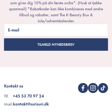
som giver dig 10% på din første ordre*. (Husk at tjekke
spammail) *Rabatkoder kan ikke kombineres med andre
tilbud og rabatter, samt The K-Beauty Box &
Jule/adventskalender.
E-mail
TILMELD NYHEDSBREV
Kontakt os
Tlf.
+45 53 70 97 24
Mail.
kontakt@surisuri.dk