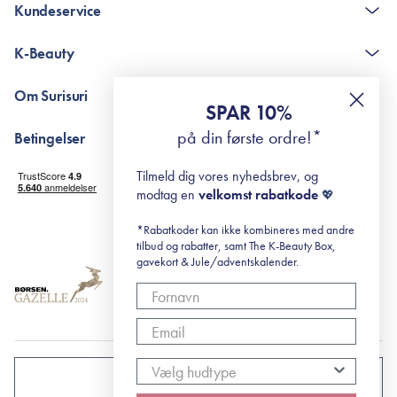
Kundeservice
Kontakt
K-Beauty
The K-Beauty Box - spørgsmål og svar
Pointshop - spørgsmål og svar
De 10 Trin
Om Surisuri
RE-ZIP
Retinol for begyndere
SPAR 10%
Returportal
surisuri's mini guide til rosacea
Min historie
på din første ordre!*
Betingelser
Black Friday
Levering og returnering
Tilmeld dig vores nyhedsbrev, og
Handelsbetingelser
modtag en
velkomst rabatkode
💖
Abonnementsbetingelser
Privatlivspolitik
*Rabatkoder kan ikke kombineres med andre
tilbud og rabatter, samt The K-Beauty Box,
Cookiepolitik
gavekort & Jule/adventskalender.
DANMARK