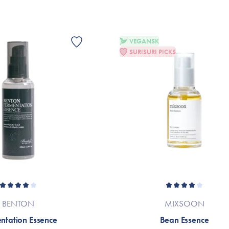
*Ingredienslisten kan muligvis være ænd
Er dette tilfældet henvises til produktemb
VEGANSK
SURISURI PICKS
BENTON
MIXSOON
ntation Essence
Bean Essence