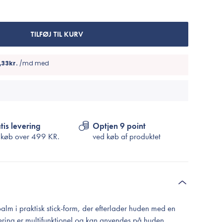
Cosrx
TIRTIR
Biodance
TILFØJ TIL KURV
Medicube
VT Cosmetics
tis levering
Optjen 9 point
 køb over
499 KR.
ved køb af produktet
lm i praktisk stick-form, der efterlader huden med en
lering er multifunktionel og kan anvendes på huden,