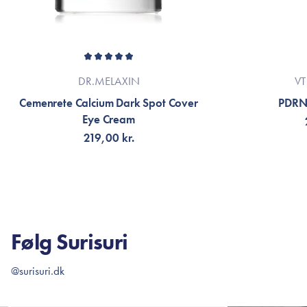
DR.MELAXIN
VT
Cemenrete Calcium Dark Spot Cover
PDRN
Eye Cream
219,00 kr.
FÅ NOTIFIKATION
TI
Følg Surisuri
@surisuri.dk