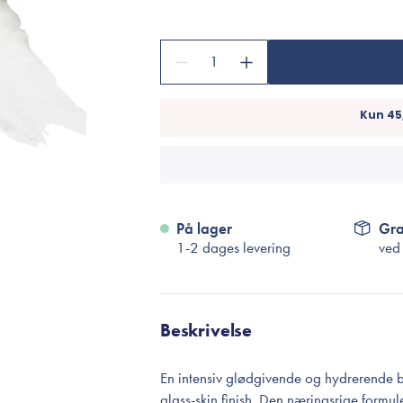
Accessories
Make-Up Pensler
1
Toilettasker
Hårtilbehør
Rensetilbehør
Rejsestørrelser
je
På lager
Gra
1-2 dages levering
ved
Beskrivelse
En intensiv glødgivende og hydrerende ba
glass-skin finish. Den næringsrige formu