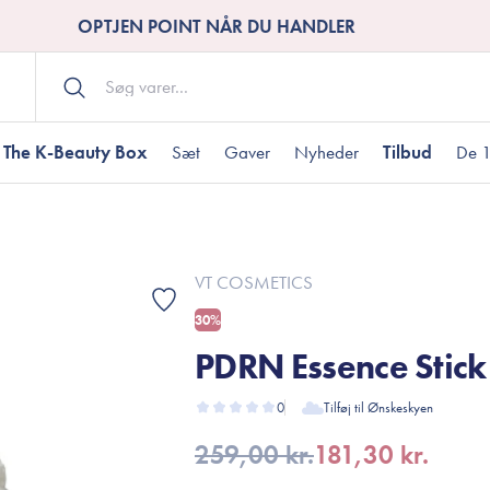
OPTJEN POINT NÅR DU HANDLER
The K-Beauty Box
Sæt
Gaver
Nyheder
Tilbud
De 1
Kropspleje
Bodywash
ombineret hud
nti-age
aver til under DKK 200
Tør hud
Tilstoppede porer
Gaver til under DK
VT COSMETICS
Bodyscrub
30%
Bodylotion
PDRN Essence Stick
Bodyoil
ødme
avesæt
Dehydreret hud
Gavekort
Håndpleje
0
Tilføj til Ønskeskyen
Fodpleje
259,00 kr.
181,30 kr.