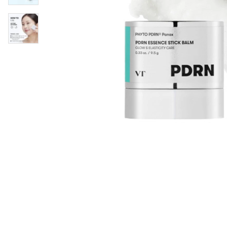
Øjenpleje
Læber
Rosacea
Ansigtscreme
Negle
Solcreme
Hårpleje
Ansigtsmaske
Bumseplastre/spot
Shampoo
behandling
Balsam
Hårkur
Hårstyling
Hovedbundsple