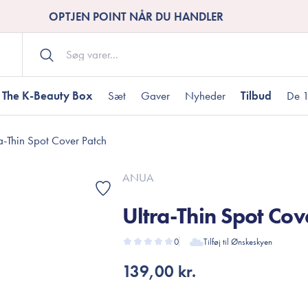
OPTJEN POINT NÅR DU HANDLER
The K-Beauty Box
Sæt
Gaver
Nyheder
Tilbud
De 1
a-Thin Spot Cover Patch
Kropspleje
Bodywash
ombineret hud
nti-age
aver til under DKK 200
Tør hud
Tilstoppede porer
Gaver til under DK
ANUA
Bodyscrub
Ultra-Thin Spot Cov
Bodylotion
Bodyoil
ødme
avesæt
0
Tilføj til Ønskeskyen
Dehydreret hud
Gavekort
Håndpleje
139,00 kr.
Fodpleje