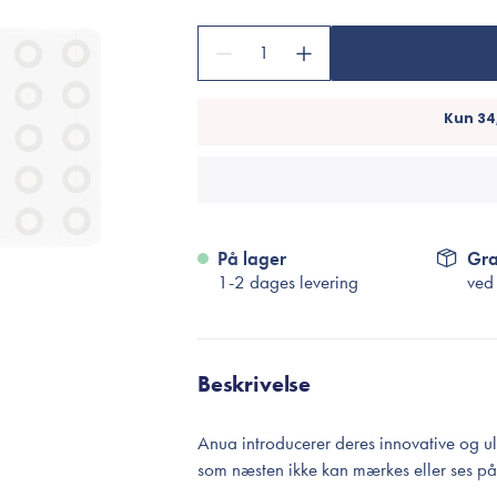
Accessories
Make-Up Pensler
1
Toilettasker
Hårtilbehør
Rensetilbehør
Rejsestørrelser
På lager
Gra
je
1-2 dages levering
ved
Beskrivelse
Anua introducerer deres innovative og 
som næsten ikke kan mærkes eller ses p