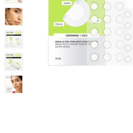
Øjenpleje
Læber
Rosacea
Ansigtscreme
Negle
Solcreme
Hårpleje
Ansigtsmaske
Bumseplastre/spot
Shampoo
behandling
Balsam
Hårkur
Hårstyling
Hovedbundsple