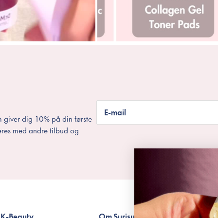
E-mail
 giver dig 10% på din første
eres med andre tilbud og
K-Beauty
Om Surisuri
Betingelser