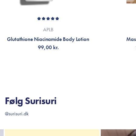
APLB
Glutathione Niacinamide Body Lotion
Mast
99,00 kr.
TILFØJ TIL KURV
TI
Følg Surisuri
@surisuri.dk