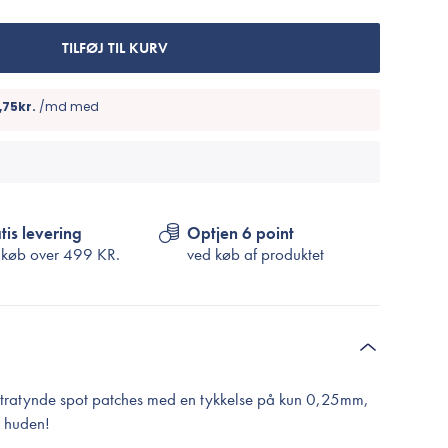
Cosrx
TIRTIR
TILFØJ TIL KURV
Biodance
Medicube
VT Cosmetics
tis levering
Optjen 6 point
 køb over
499 KR.
ved køb af produktet
ultratynde spot patches med en tykkelse på kun 0,25mm,
å huden!