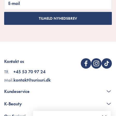
E-mail
TILMELD NYHEDSBREV
Kontakt os
Tlf.
+45 53 70 97 24
Mail.
kontakt@surisuri.dk
Kundeservice
Kontakt
K-Beauty
The K-Beauty Box - spørgsmål og svar
Pointshop - spørgsmål og svar
De 10 Trin