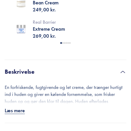
Bean Cream
249,00 kr.
Real Barrier
Extreme Cream
269,00 kr.
Beskrivelse
En forfriskende, fugtgivende og let creme, der trænger hurtigt
ind i huden og giver en kølende fornemmelse, som frisker
huden op og gør den klar til dagen. Huden efterlades
gennemfugtet, blød og smidig.
Læs mere
Propolis Light Cream er pakket med 65% Propolis-kompleks,
som består af propolisekstrakt, honningekstrakt og