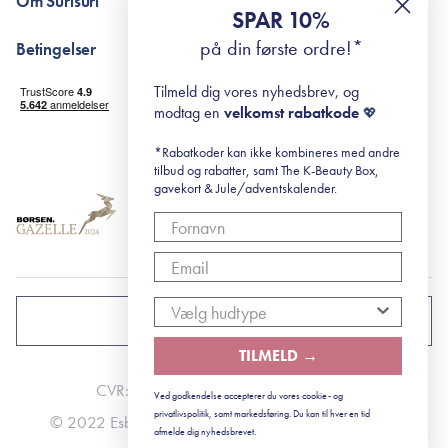
Om Surisuri
RE-ZIP
Retinol for begyndere
SPAR 10%
Returportal
surisuri's mini guide til rosacea
Min historie
på din første ordre!*
Betingelser
Black Friday
Levering og returnering
Tilmeld dig vores nyhedsbrev, og
Handelsbetingelser
modtag en
velkomst rabatkode
💖
Abonnementsbetingelser
Privatlivspolitik
*Rabatkoder kan ikke kombineres med andre
tilbud og rabatter, samt The K-Beauty Box,
Cookiepolitik
gavekort & Jule/adventskalender.
DANMARK
TILMELD →
CVR: 41492252
Ved godkendelse accepterer du vores cookie- og
privatlivspolitik, samt markedsføring. Du kan til hver en tid
© 2022 Esbjerg - Storstrømsvej 42, 6715 Esbjerg N
afmelde dig nyhedsbrevet.