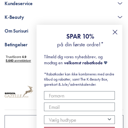
Kundeservice
Kontakt
K-Beauty
The K-Beauty Box - spørgsmål og svar
Pointshop - spørgsmål og svar
De 10 Trin
Om Surisuri
RE-ZIP
Retinol for begyndere
SPAR 10%
Returportal
surisuri's mini guide til rosacea
Min historie
på din første ordre!*
Betingelser
Black Friday
Levering og returnering
Tilmeld dig vores nyhedsbrev, og
Handelsbetingelser
modtag en
velkomst rabatkode
💖
Abonnementsbetingelser
Privatlivspolitik
*Rabatkoder kan ikke kombineres med andre
tilbud og rabatter, samt The K-Beauty Box,
Cookiepolitik
gavekort & Jule/adventskalender.
DANMARK