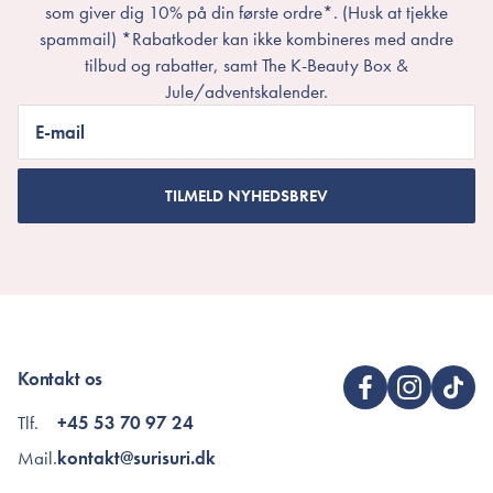
som giver dig 10% på din første ordre*. (Husk at tjekke
spammail) *Rabatkoder kan ikke kombineres med andre
tilbud og rabatter, samt The K-Beauty Box &
Jule/adventskalender.
E-mail
TILMELD NYHEDSBREV
Kontakt os
Tlf.
+45 53 70 97 24
Mail.
kontakt@surisuri.dk