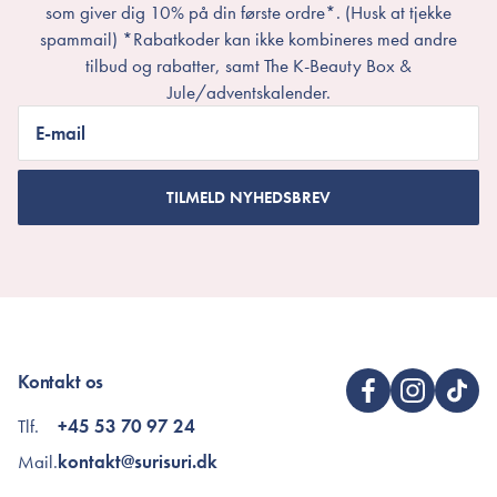
som giver dig 10% på din første ordre*. (Husk at tjekke
spammail) *Rabatkoder kan ikke kombineres med andre
tilbud og rabatter, samt The K-Beauty Box &
Jule/adventskalender.
E-mail
TILMELD NYHEDSBREV
Kontakt os
Tlf.
+45 53 70 97 24
Mail.
kontakt@surisuri.dk