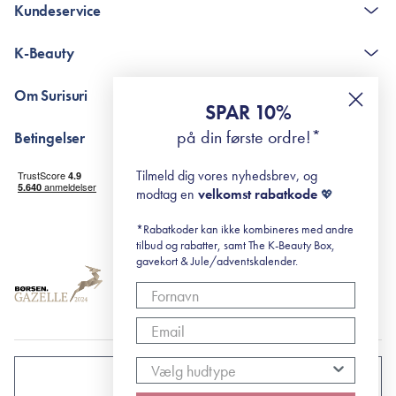
Kundeservice
Kontakt
K-Beauty
The K-Beauty Box - spørgsmål og svar
Pointshop - spørgsmål og svar
De 10 Trin
Om Surisuri
RE-ZIP
Retinol for begyndere
SPAR 10%
Returportal
surisuri's mini guide til rosacea
Min historie
på din første ordre!*
Betingelser
Black Friday
Levering og returnering
Tilmeld dig vores nyhedsbrev, og
Handelsbetingelser
modtag en
velkomst rabatkode
💖
Abonnementsbetingelser
Privatlivspolitik
*Rabatkoder kan ikke kombineres med andre
tilbud og rabatter, samt The K-Beauty Box,
Cookiepolitik
gavekort & Jule/adventskalender.
DANMARK