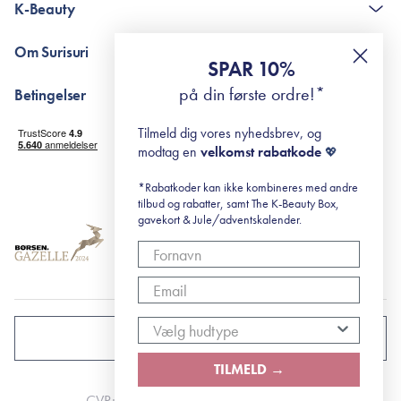
K-Beauty
The K-Beauty Box - spørgsmål og svar
Pointshop - spørgsmål og svar
De 10 Trin
Om Surisuri
RE-ZIP
Retinol for begyndere
SPAR 10%
Returportal
surisuri's mini guide til rosacea
Min historie
på din første ordre!*
Betingelser
Black Friday
Levering og returnering
Tilmeld dig vores nyhedsbrev, og
Handelsbetingelser
modtag en
velkomst rabatkode
💖
Abonnementsbetingelser
Privatlivspolitik
*Rabatkoder kan ikke kombineres med andre
tilbud og rabatter, samt The K-Beauty Box,
Cookiepolitik
gavekort & Jule/adventskalender.
DANMARK
TILMELD →
CVR: 41492252