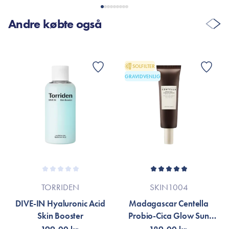
Er dette tilfældet henvises til produktemballage eller til
mærket’s officielle hjemmeside.
Andre købte også
SOLFILTER
GRAVIDVENLIG
TORRIDEN
SKIN1004
DIVE-IN Hyaluronic Acid
Madagascar Centella
Skin Booster
Probio-Cica Glow Sun
Ampoule SPF50+ PA++++