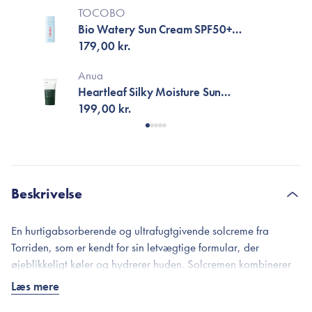
TOCOBO
Bio Watery Sun Cream SPF50+
PA++++
179,00 kr.
Anua
Heartleaf Silky Moisture Sun
Cream SPF50+ PA++++
199,00 kr.
Beskrivelse
En hurtigabsorberende og ultrafugtgivende solcreme fra
Torriden, som er kendt for sin letvægtige formular, der
øjeblikkeligt køler og hydrerer huden. Solcremen kombinerer
både kemiske og fysiske filtre, som giver en bredspektret
Læs mere
beskyttelse med SPF 50+ og PA++++, der både skåner huden