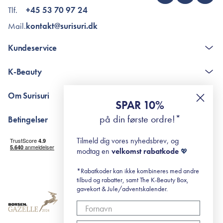
Tlf.
+45 53 70 97 24
Mail.
kontakt@surisuri.dk
Kundeservice
Kontakt
K-Beauty
The K-Beauty Box - spørgsmål og svar
Pointshop - spørgsmål og svar
De 10 Trin
Om Surisuri
RE-ZIP
Retinol for begyndere
SPAR 10%
Returportal
surisuri's mini guide til rosacea
Min historie
på din første ordre!*
Betingelser
Black Friday
Levering og returnering
Tilmeld dig vores nyhedsbrev, og
Handelsbetingelser
modtag en
velkomst rabatkode
💖
Abonnementsbetingelser
Privatlivspolitik
*Rabatkoder kan ikke kombineres med andre
tilbud og rabatter, samt The K-Beauty Box,
Cookiepolitik
gavekort & Jule/adventskalender.