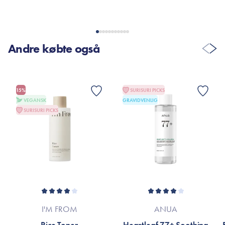
VIS FLERE ANMELDELSER
Andre købte også
15%
SURISURI PICKS
VEGANSK
GRAVIDVENLIG
SURISURI PICKS
I'M FROM
ANUA