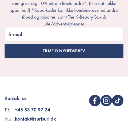
som giver dig 10% på din første ordre*. (Husk at tjekke
spammail) *Rabatkoder kan ikke kombineres med andre
tilbud og rabatter, samt The K-Beauty Box &
Jule/adventskalender.
E-mail
TILMELD NYHEDSBREV
Kontakt os
Tlf.
+45 53 70 97 24
Mail.
kontakt@surisuri.dk