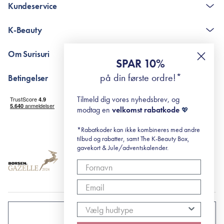
Kundeservice
Kontakt
K-Beauty
The K-Beauty Box - spørgsmål og svar
Pointshop - spørgsmål og svar
De 10 Trin
Om Surisuri
RE-ZIP
Retinol for begyndere
SPAR 10%
Returportal
surisuri's mini guide til rosacea
Min historie
på din første ordre!*
Betingelser
Black Friday
Levering og returnering
Tilmeld dig vores nyhedsbrev, og
Handelsbetingelser
modtag en
velkomst rabatkode
💖
Abonnementsbetingelser
Privatlivspolitik
*Rabatkoder kan ikke kombineres med andre
tilbud og rabatter, samt The K-Beauty Box,
Cookiepolitik
gavekort & Jule/adventskalender.
DANMARK