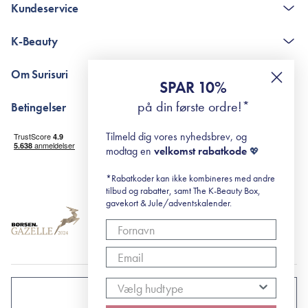
Kundeservice
Kontakt
K-Beauty
The K-Beauty Box - spørgsmål og svar
Pointshop - spørgsmål og svar
De 10 Trin
Om Surisuri
RE-ZIP
Retinol for begyndere
SPAR 10%
Returportal
surisuri's mini guide til rosacea
Min historie
på din første ordre!*
Betingelser
Black Friday
Levering og returnering
Tilmeld dig vores nyhedsbrev, og
Handelsbetingelser
modtag en
velkomst rabatkode
💖
Abonnementsbetingelser
Privatlivspolitik
*Rabatkoder kan ikke kombineres med andre
tilbud og rabatter, samt The K-Beauty Box,
Cookiepolitik
gavekort & Jule/adventskalender.
DANMARK