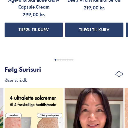
Age-R Glutathione Glow
Deep Vita A Retinol Serum
Capsule Cream
219,00 kr.
299,00 kr.
TILFØJ TIL KURV
TILFØJ TIL KURV
Følg Surisuri
@surisuri.dk