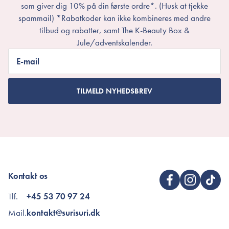
som giver dig 10% på din første ordre*. (Husk at tjekke
spammail) *Rabatkoder kan ikke kombineres med andre
tilbud og rabatter, samt The K-Beauty Box &
Jule/adventskalender.
E-mail
TILMELD NYHEDSBREV
Kontakt os
Tlf.
+45 53 70 97 24
Mail.
kontakt@surisuri.dk