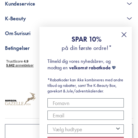
Kundeservice
Kontakt
K-Beauty
The K-Beauty Box - spørgsmål og svar
Pointshop - spørgsmål og svar
De 10 Trin
Om Surisuri
RE-ZIP
Retinol for begyndere
SPAR 10%
Returportal
surisuri's mini guide til rosacea
Min historie
på din første ordre!*
Betingelser
Black Friday
Levering og returnering
Tilmeld dig vores nyhedsbrev, og
Handelsbetingelser
modtag en
velkomst rabatkode
💖
Abonnementsbetingelser
Privatlivspolitik
*Rabatkoder kan ikke kombineres med andre
tilbud og rabatter, samt The K-Beauty Box,
Cookiepolitik
gavekort & Jule/adventskalender.
DANMARK