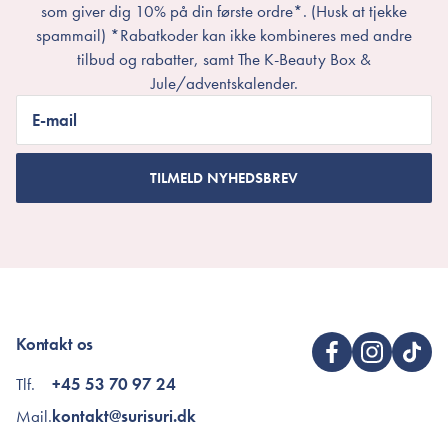
som giver dig 10% på din første ordre*. (Husk at tjekke
spammail) *Rabatkoder kan ikke kombineres med andre
tilbud og rabatter, samt The K-Beauty Box &
Jule/adventskalender.
E-mail
TILMELD NYHEDSBREV
Kontakt os
Tlf.
+45 53 70 97 24
Mail.
kontakt@surisuri.dk