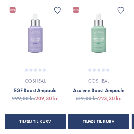
Hexapeptide-44, sh-Oligopeptide-1, sh-Polypeptide-1, sh-
30%
30%
Polypeptide-16, sh-Polypeptide-4
*Ingredienslisten kan muligvis være ændret grundet løbende
produktforbedringer.
Er dette tilfældet henvises til produktemballage eller til
mærket’s officielle hjemmeside.
COSHEAL
COSHEAL
EGF Boost Ampoule
Azulene Boost Ampoule
299,00 kr.
209,30 kr.
319,00 kr.
223,30 kr.
TILFØJ TIL KURV
TILFØJ TIL KURV