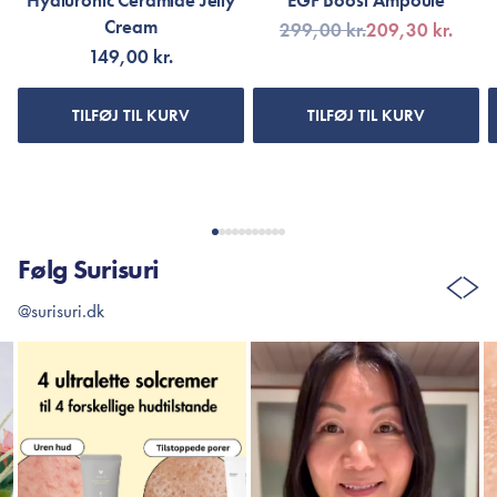
Hyaluronic Ceramide Jelly
EGF Boost Ampoule
Cream
299,00 kr.
209,30 kr.
149,00 kr.
TILFØJ TIL KURV
TILFØJ TIL KURV
Følg Surisuri
@surisuri.dk