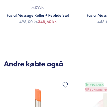
MIZON
Facial Massage Roller + Peptide Sæt
Facial Mass
498,00 kr.
348,60 kr.
448,0
TILFØJ TIL KURV
TI
Andre købte også
VEGANSK
SURISURI PI