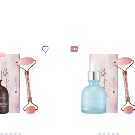
Panthenol, Palmitoyl Tripeptide-5, Hout
SK
Brug den lille rulle til at masserer ø
efter massagen, fordi blodcirkulationen
Centella Asiatica Extract, Tocopherol, 
et rigtigt godt supplement til din skønh
Rul fra din pande op mod din hårgr
Hexapeptide-8
Øget spændstighed og elasticitet
*Ingredienslisten kan muligvis være ænd
Reducerering af fine linjer og rynker
Er dette tilfældet henvises til produktemb
Vedligeholdelse af faceroller
Vask din faceroller med varmt vand og 
Reducering af hævelser og mørke ra
køligt sted.
30%
Bedre flow i lymfesystemet, som detoxe
CKS
Færre spændinger i ansigtet
En øget blodcirkulationen i huden øje
Masser af glød lige efter brug
En mere ensartet hudtekstur med en s
Se brugen af faceroller under anvend
1 stk faceroller.
Mizon Collagen 100 Serum
Mizon Collagen 100 er en koncentreret