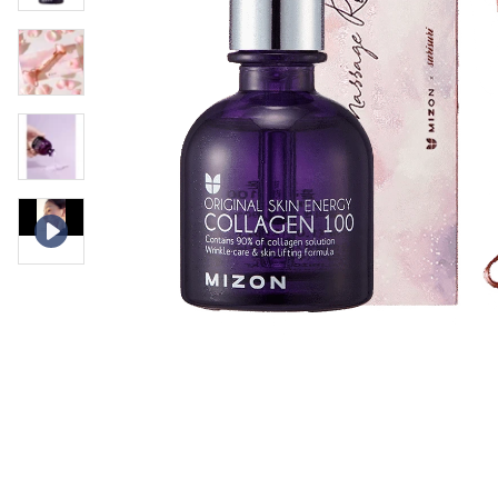
Øjenpleje
Læber
Rosacea
Ansigtscreme
Negle
Solcreme
Hårpleje
Ansigtsmaske
Bumseplastre/spot
Shampoo
behandling
Balsam
Hårkur
Hårstyling
Hovedbundsple