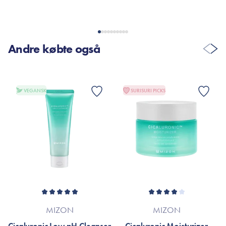
nogen rester når man vasker den af og dufter skønt! Elsker
generelt denne serie.
Andre købte også
VIS FLERE ANMELDELSER
VEGANSK
SURISURI PICKS
MIZON
MIZON