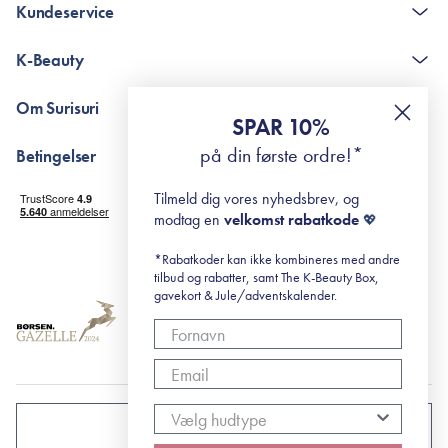
Kundeservice
Kontakt
K-Beauty
The K-Beauty Box - spørgsmål og svar
Pointshop - spørgsmål og svar
De 10 Trin
Om Surisuri
RE-ZIP
Retinol for begyndere
SPAR 10%
Returportal
surisuri's mini guide til rosacea
Min historie
på din første ordre!*
Betingelser
Black Friday
Levering og returnering
Tilmeld dig vores nyhedsbrev, og
Handelsbetingelser
modtag en
velkomst rabatkode
💖
Abonnementsbetingelser
Privatlivspolitik
*Rabatkoder kan ikke kombineres med andre
tilbud og rabatter, samt The K-Beauty Box,
Cookiepolitik
gavekort & Jule/adventskalender.
DANMARK