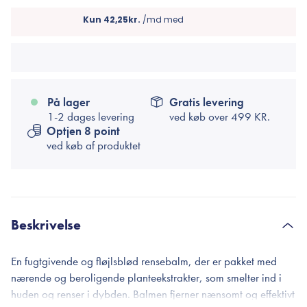
På lager
Gratis levering
1-2 dages levering
ved køb over
499 KR.
Optjen 8 point
ved køb af produktet
Beskrivelse
En fugtgivende og fløjlsblød rensebalm, der er pakket med
nærende og beroligende planteekstrakter, som smelter ind i
huden og renser i dybden. Balmen fjerner nænsomt og effektivt