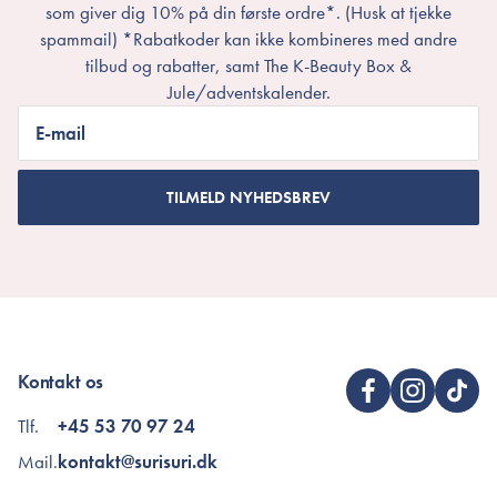
som giver dig 10% på din første ordre*. (Husk at tjekke
spammail) *Rabatkoder kan ikke kombineres med andre
tilbud og rabatter, samt The K-Beauty Box &
Jule/adventskalender.
E-mail
TILMELD NYHEDSBREV
Kontakt os
Tlf.
+45 53 70 97 24
Mail.
kontakt@surisuri.dk