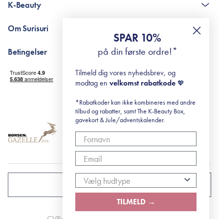
K-Beauty
The K-Beauty Box - spørgsmål og svar
Pointshop - spørgsmål og svar
De 10 Trin
Om Surisuri
RE-ZIP
Retinol for begyndere
SPAR 10%
Returportal
surisuri's mini guide til rosacea
Min historie
på din første ordre!*
Betingelser
Black Friday
Levering og returnering
Tilmeld dig vores nyhedsbrev, og
Handelsbetingelser
modtag en
velkomst rabatkode
💖
Abonnementsbetingelser
Privatlivspolitik
*Rabatkoder kan ikke kombineres med andre
tilbud og rabatter, samt The K-Beauty Box,
Cookiepolitik
gavekort & Jule/adventskalender.
DANMARK
TILMELD →
CVR: 41492252