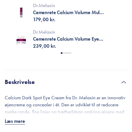
Dr.Melaxin
Cemenrete Calcium Volume Multi
Balm
179,00 kr.
Dr.Melaxin
Cemenrete Calcium Volume Eye
Patch
239,00 kr.
Beskrivelse
Calcium Dark Spot Eye Cream fra Dr. Melaxin er en innovativ
øjencreme og concealer i ét. Den er udviklet til at reducere
mørke rande, fine linjer og træthedstegn omkring øjnene med
aktive ingredienser, samtidig med at den giver en naturlig
Læs mere
dækkende finish, der lysner og opfrisker øjenområdet