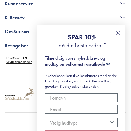
Kundeservice
Kontakt
K-Beauty
The K-Beauty Box - spørgsmål og svar
Pointshop - spørgsmål og svar
De 10 Trin
Om Surisuri
RE-ZIP
Retinol for begyndere
SPAR 10%
Returportal
surisuri's mini guide til rosacea
Min historie
på din første ordre!*
Betingelser
Black Friday
Levering og returnering
Tilmeld dig vores nyhedsbrev, og
Handelsbetingelser
modtag en
velkomst rabatkode
💖
Abonnementsbetingelser
Privatlivspolitik
*Rabatkoder kan ikke kombineres med andre
tilbud og rabatter, samt The K-Beauty Box,
Cookiepolitik
gavekort & Jule/adventskalender.
DANMARK