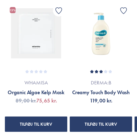
490 ml.
(Bitter Orange) Leaf/Twig Oil, Juniperus Virginiana Oil, Litsea
15%
Cubeba Fruit Oil, Mentha Viridis (Spearmint) Leaf Oil,
Vetiveria Zizanoides Root Oil, Ferula Galbaniflua (Galbanum)
Resin Oil, Eucalyptus Globulus Leaf Oil.
(*Certified Organically Grown **Natural Origin
■Himalayan Rock Salt) / 71% Organic of Total
*Ingredienslisten kan muligvis være ændret grundet løbende
produktforbedringer.
Er dette tilfældet henvises til produktemballage eller til
WHAMISA
DERMA:B
mærket’s officielle hjemmeside.
Organic Algae Kelp Mask
Creamy Touch Body Wash
89,00 kr.
75,65 kr.
119,00 kr.
TILFØJ TIL KURV
TILFØJ TIL KURV