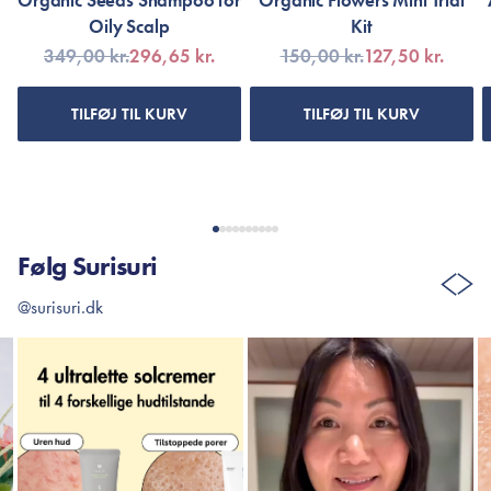
Organic Seeds Shampoo for
Organic Flowers Mini Trial
Oily Scalp
Kit
349,00 kr.
296,65 kr.
150,00 kr.
127,50 kr.
TILFØJ TIL KURV
TILFØJ TIL KURV
Følg Surisuri
@surisuri.dk