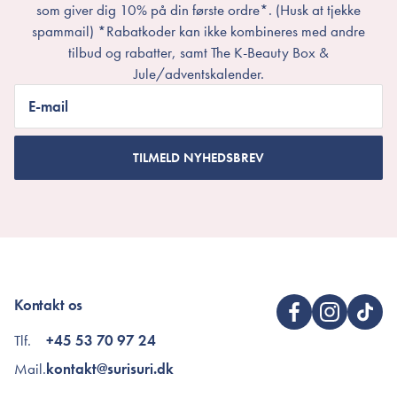
som giver dig 10% på din første ordre*. (Husk at tjekke
spammail) *Rabatkoder kan ikke kombineres med andre
tilbud og rabatter, samt The K-Beauty Box &
Jule/adventskalender.
E-mail
TILMELD NYHEDSBREV
Kontakt os
Tlf.
+45 53 70 97 24
Mail.
kontakt@surisuri.dk