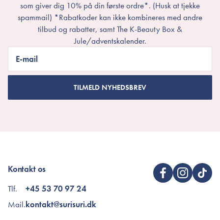
som giver dig 10% på din første ordre*. (Husk at tjekke
spammail) *Rabatkoder kan ikke kombineres med andre
tilbud og rabatter, samt The K-Beauty Box &
Jule/adventskalender.
E-mail
TILMELD NYHEDSBREV
Kontakt os
Tlf.
+45 53 70 97 24
Mail.
kontakt@surisuri.dk