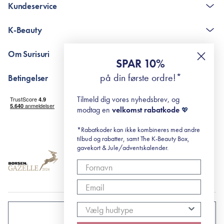
Kundeservice
Kontakt
K-Beauty
The K-Beauty Box - spørgsmål og svar
Pointshop - spørgsmål og svar
De 10 Trin
Om Surisuri
RE-ZIP
Retinol for begyndere
SPAR 10%
Returportal
surisuri's mini guide til rosacea
Min historie
på din første ordre!*
Betingelser
Black Friday
Levering og returnering
Tilmeld dig vores nyhedsbrev, og
Handelsbetingelser
modtag en
velkomst rabatkode
💖
Abonnementsbetingelser
Privatlivspolitik
*Rabatkoder kan ikke kombineres med andre
tilbud og rabatter, samt The K-Beauty Box,
Cookiepolitik
gavekort & Jule/adventskalender.
DANMARK