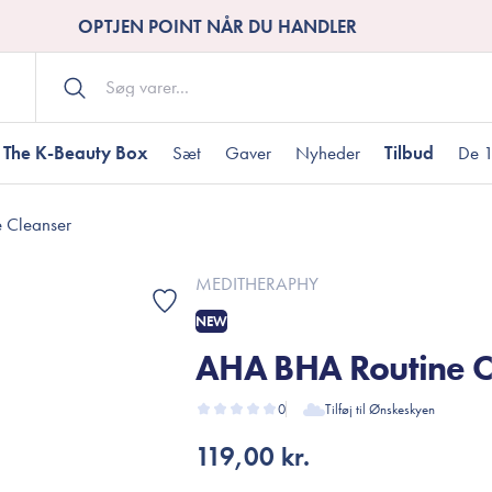
OPTJEN POINT NÅR DU HANDLER
The K-Beauty Box
Sæt
Gaver
Nyheder
Tilbud
De 1
 Cleanser
Kropspleje
Bodywash
ombineret hud
nti-age
aver til under DKK 200
Tør hud
Tilstoppede porer
Gaver til under DK
MEDITHERAPHY
Bodyscrub
NEW
Bodylotion
AHA BHA Routine C
Bodyoil
ødme
avesæt
Dehydreret hud
Gavekort
Håndpleje
0
Tilføj til Ønskeskyen
Fodpleje
119,00 kr.