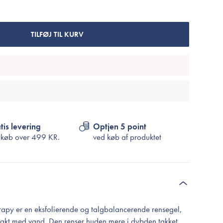
Cosrx
TIRTIR
Biodance
TILFØJ TIL KURV
Medicube
VT Cosmetics
tis levering
Optjen 5 point
 køb over
499 KR.
ved køb af produktet
py er en eksfolierende og talgbalancerende rensegel,
ontakt med vand. Den renser huden mere i dybden takket