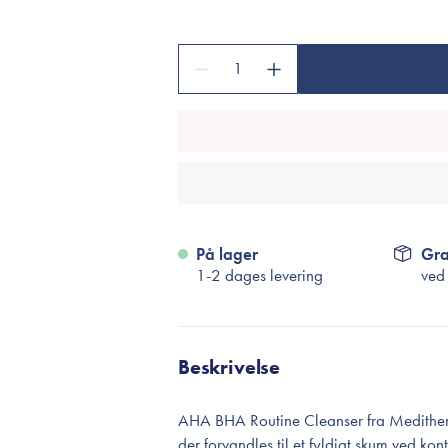
Accessories
Make-Up Pensler
1
Toilettasker
Hårtilbehør
Rensetilbehør
Rejsestørrelser
je
På lager
Gra
1-2 dages levering
ved
Beskrivelse
AHA BHA Routine Cleanser fra Medithera
der forvandles til et fyldigt skum ved k