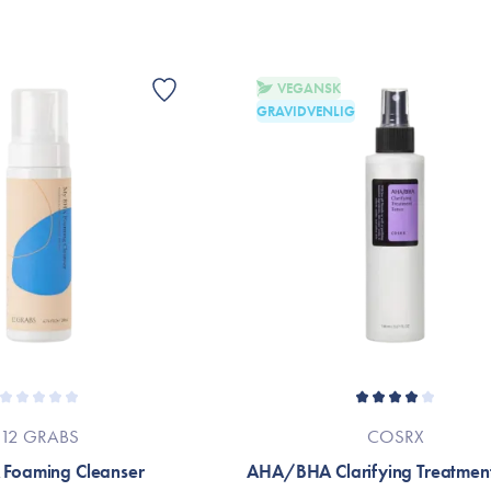
*indeholder naturlige parfumestoffer fra 
*Ingredienslisten kan muligvis være ænd
Er dette tilfældet henvises til produktemb
VEGANSK
GRAVIDVENLIG
12 GRABS
COSRX
Foaming Cleanser
AHA/BHA Clarifying Treatment