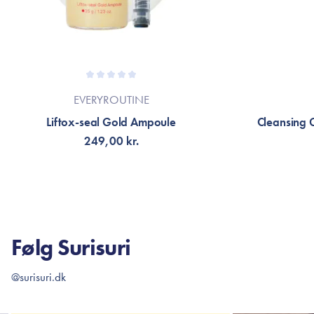
EVERYROUTINE
Liftox-seal Gold Ampoule
Cleansing 
249,00 kr.
TILFØJ TIL KURV
TI
Følg Surisuri
@surisuri.dk