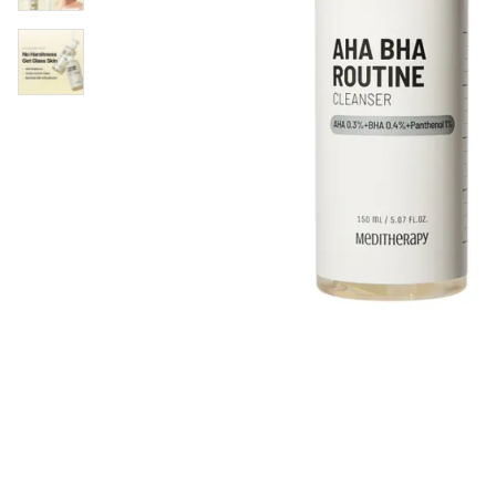
Øjenpleje
Læber
Rosacea
Ansigtscreme
Negle
Solcreme
Hårpleje
Ansigtsmaske
Bumseplastre/spot
Shampoo
behandling
Balsam
Hårkur
Hårstyling
Hovedbundsple