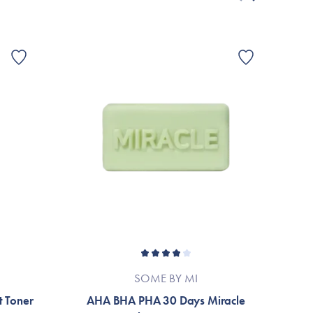
æteriske olier, herunder Tea Tree olie
ret grundet løbende produktforbedringer.
allage eller til mærket’s officielle hjemmeside.
SOME BY MI
 Toner
AHA BHA PHA 30 Days Miracle