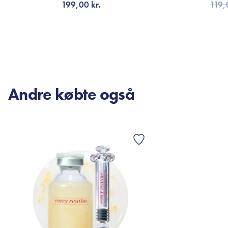
199,00 kr.
119,
TILFØJ TIL KURV
TI
Andre købte også