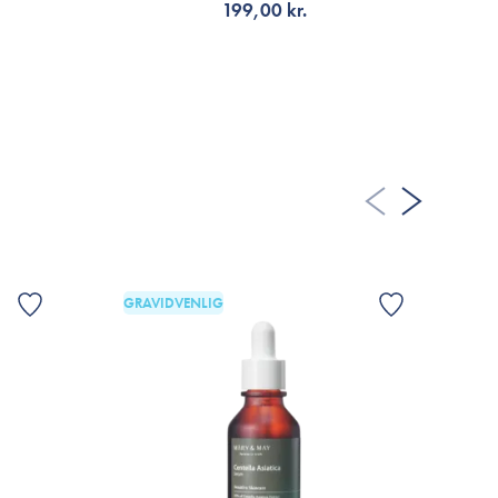
199,00 kr.
 FLERE ANMELDELSER
TILFØJ TIL KURV
GRAVIDVENLIG
G