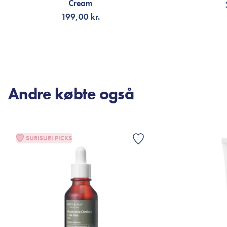
Cream
199,00 kr.
TILFØJ TIL KURV
TI
Andre købte også
SURISURI PICKS