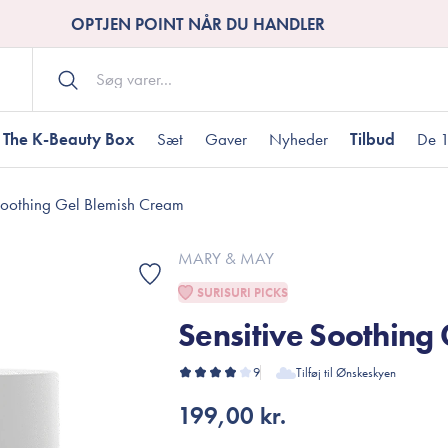
OPTJEN POINT NÅR DU HANDLER
The K-Beauty Box
Sæt
Gaver
Nyheder
Tilbud
De 1
Soothing Gel Blemish Cream
Kropspleje
Bodywash
ombineret hud
nti-age
aver til under DKK 200
Tør hud
Tilstoppede porer
Gaver til under DK
MARY & MAY
Bodyscrub
SURISURI PICKS
Bodylotion
Sensitive Soothing
Bodyoil
ødme
avesæt
Dehydreret hud
Gavekort
Håndpleje
9
Tilføj til Ønskeskyen
Fodpleje
199,00 kr.