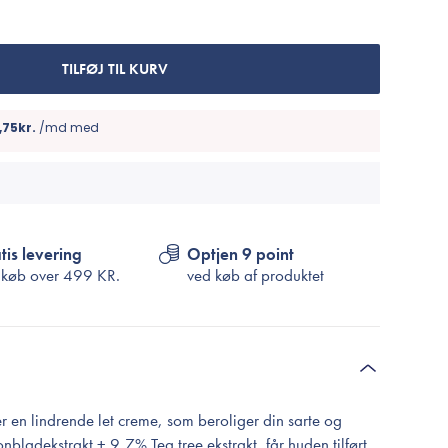
Cosrx
TIRTIR
Biodance
TILFØJ TIL KURV
Medicube
VT Cosmetics
tis levering
Optjen 9 point
 køb over
499 KR.
ved køb af produktet
 en lindrende let creme, som beroliger din sarte og
adekstrakt + 9,7% Tea tree ekstrakt, får huden tilført