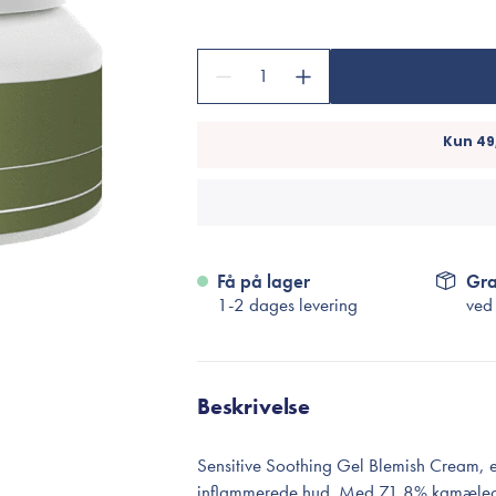
Accessories
Make-Up Pensler
1
Toilettasker
Hårtilbehør
Rensetilbehør
Rejsestørrelser
je
Få på lager
Gra
1-2 dages levering
ved
Beskrivelse
Sensitive Soothing Gel Blemish Cream, er
inflammerede hud. Med 71,8% kamæleonbl