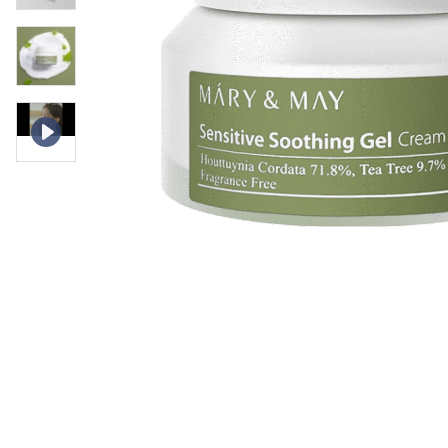
Øjenpleje
Læber
Rosacea
Ansigtscreme
Negle
Solcreme
Hårpleje
Ansigtsmaske
Bumseplastre/spot
Shampoo
behandling
Balsam
Hårkur
Hårstyling
Hovedbundsple