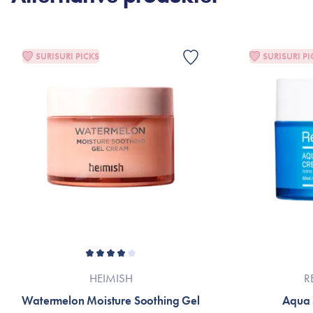
SURISURI PICKS
SURISURI PI
HEIMISH
R
Watermelon Moisture Soothing Gel
Aqua 