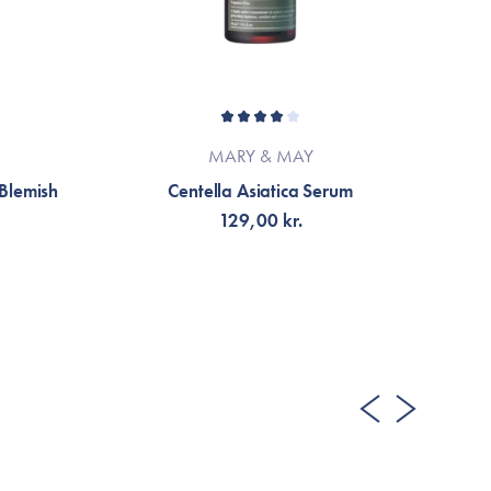
MARY & MAY
Blemish
Centella Asiatica Serum
AH
129,00 kr.
FÅ NOTIFIKATION