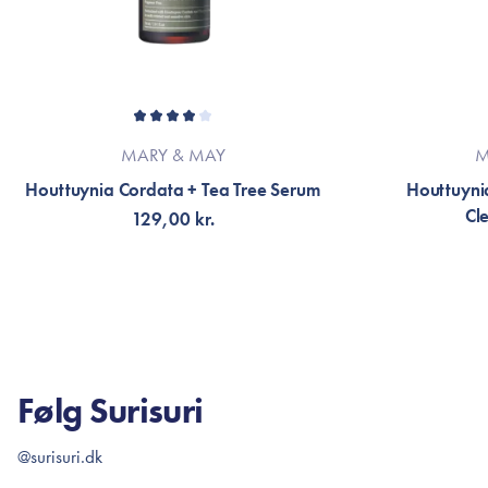
MARY & MAY
M
Houttuynia Cordata + Tea Tree Serum
Houttuyni
Cl
129,00 kr.
TILFØJ TIL KURV
TI
Følg Surisuri
@surisuri.dk