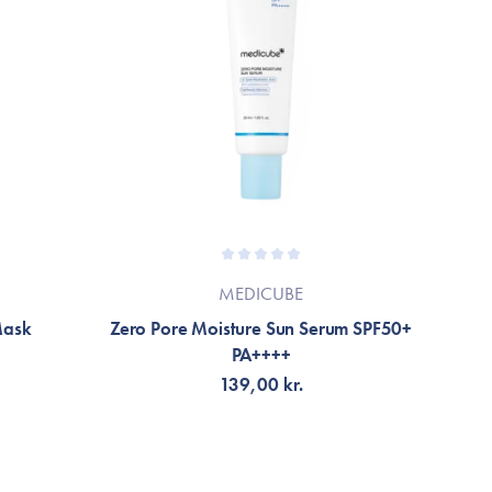
MEDICUBE
Mask
Zero Pore Moisture Sun Serum SPF50+
On
PA++++
139,00 kr.
TILFØJ TIL KURV