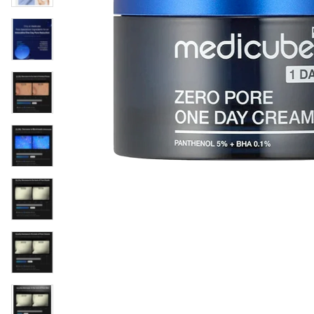
Øjenpleje
Læber
Rosacea
Ansigtscreme
Negle
Solcreme
Hårpleje
Ansigtsmaske
Bumseplastre/spot
Shampoo
behandling
Balsam
Hårkur
Hårstyling
Hovedbundsple