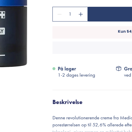
Accessories
Make-Up Pensler
1
Toilettasker
Hårtilbehør
Rensetilbehør
Rejsestørrelser
På lager
Gra
je
1-2 dages levering
ved
Beskrivelse
Denne revolutionerende creme fra Medicu
porestørrelsen op til 52,6% allerede efte
teknologi, giver cremen en målrettet be