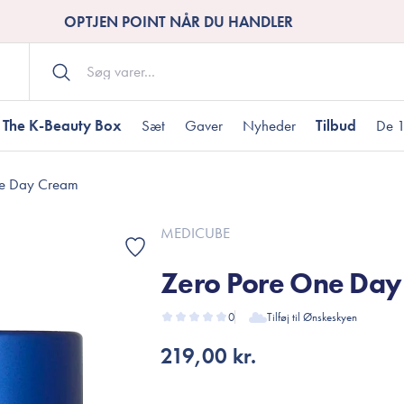
OPTJEN POINT NÅR DU HANDLER
The K-Beauty Box
Sæt
Gaver
Nyheder
Tilbud
De 1
ne Day Cream
Kropspleje
Bodywash
ombineret hud
nti-age
aver til under DKK 200
Tør hud
Tilstoppede porer
Gaver til under DK
MEDICUBE
Bodyscrub
Zero Pore One Da
Bodylotion
Bodyoil
ødme
avesæt
0
Tilføj til Ønskeskyen
Dehydreret hud
Gavekort
Håndpleje
219,00 kr.
Fodpleje