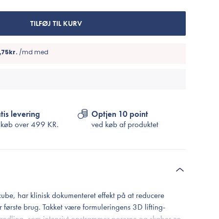
Cosrx
TIRTIR
TILFØJ TIL KURV
Biodance
Medicube
VT Cosmetics
tis levering
Optjen 10 point
 køb over
499 KR.
ved køb af produktet
be, har klinisk dokumenteret effekt på at reducere
r første brug. Takket være formuleringens 3D lifting-
handling, som intensivt opstrammer porerne og skaber en