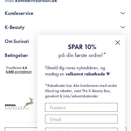
Mail.
kontakt@surisuri.dk
Kundeservice
Kontakt
K-Beauty
The K-Beauty Box - spørgsmål og svar
Pointshop - spørgsmål og svar
De 10 Trin
Om Surisuri
RE-ZIP
Retinol for begyndere
SPAR 10%
Returportal
surisuri's mini guide til rosacea
Min historie
på din første ordre!*
Betingelser
Black Friday
Levering og returnering
Tilmeld dig vores nyhedsbrev, og
Handelsbetingelser
modtag en
velkomst rabatkode
💖
Abonnementsbetingelser
Privatlivspolitik
*Rabatkoder kan ikke kombineres med andre
tilbud og rabatter, samt The K-Beauty Box,
Cookiepolitik
gavekort & Jule/adventskalender.