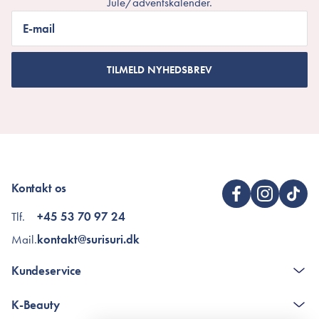
Jule/adventskalender.
E-mail
TILMELD NYHEDSBREV
Kontakt os
Tlf.
+45 53 70 97 24
Mail.
kontakt@surisuri.dk
Kundeservice
Kontakt
K-Beauty
The K-Beauty Box - spørgsmål og svar