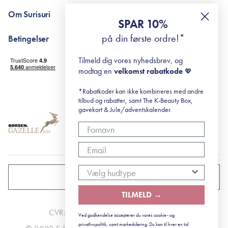
Pointshop - spørgsmål og svar
De 10 Trin
Om Surisuri
RE-ZIP
Retinol for begyndere
SPAR 10%
Returportal
surisuri's mini guide til rosacea
Min historie
på din første ordre!*
Betingelser
Black Friday
Levering og returnering
Tilmeld dig vores nyhedsbrev, og
Handelsbetingelser
modtag en
velkomst rabatkode
💖
Abonnementsbetingelser
Privatlivspolitik
*Rabatkoder kan ikke kombineres med andre
tilbud og rabatter, samt The K-Beauty Box,
Cookiepolitik
gavekort & Jule/adventskalender.
DANMARK
TILMELD →
CVR: 41492252
Ved godkendelse accepterer du vores cookie- og
privatlivspolitik, samt markedsføring. Du kan til hver en tid