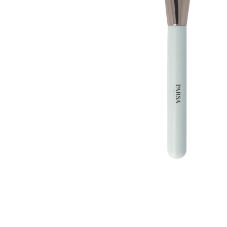
Øjenpleje
Læber
Rosacea
Ansigtscreme
Negle
Solcreme
Hårpleje
Ansigtsmaske
Bumseplastre/spot
Shampoo
behandling
Balsam
Hårkur
Hårstyling
Hovedbundsple