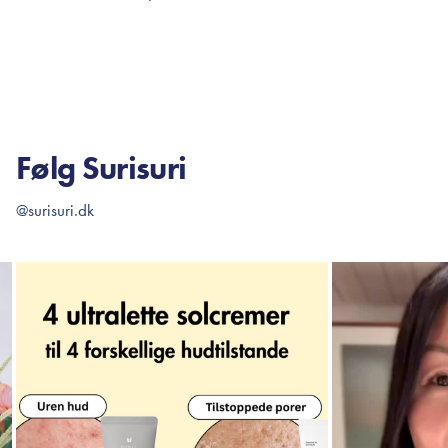
TILFØJ TIL KURV
TI
Følg Surisuri
@surisuri.dk