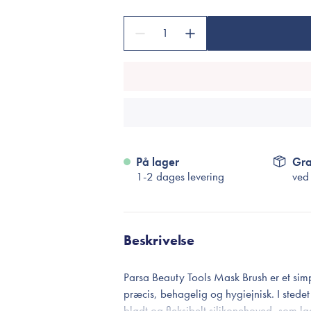
Accessories
Make-Up Pensler
1
Toilettasker
Hårtilbehør
Rensetilbehør
Rejsestørrelser
På lager
Gra
je
1-2 dages levering
ved
Beskrivelse
Parsa Beauty Tools Mask Brush er et sim
præcis, behagelig og hygiejnisk. I stedet
blødt og fleksibelt silikonehoved, som la