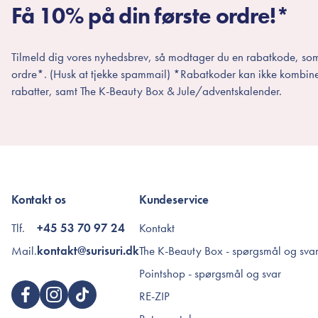
Få 10% på din første ordre!*
Tilmeld dig vores nyhedsbrev, så modtager du en rabatkode, som
ordre*. (Husk at tjekke spammail) *Rabatkoder kan ikke kombin
rabatter, samt The K-Beauty Box & Jule/adventskalender.
Kontakt os
Kundeservice
Tlf.
+45 53 70 97 24
Kontakt
Mail.
kontakt@surisuri.dk
The K-Beauty Box - spørgsmål og sva
Pointshop - spørgsmål og svar
RE-ZIP