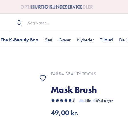
HURTIG KUNDESERVICE
The K-Beauty Box
Sæt
Gaver
Nyheder
Tilbud
De 1
Kropspleje
Bodywash
ombineret hud
nti-age
aver til under DKK 200
Tør hud
Tilstoppede porer
Gaver til under DK
PARSA BEAUTY TOOLS
Bodyscrub
Mask Brush
Bodylotion
Bodyoil
ødme
avesæt
2
Tilføj til Ønskeskyen
Dehydreret hud
Gavekort
Håndpleje
49,00 kr.
Fodpleje