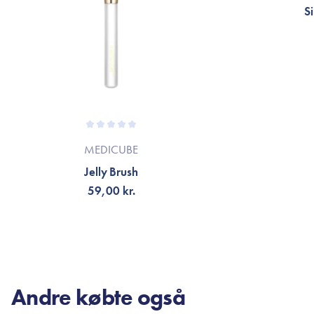
S
MEDICUBE
Jelly Brush
59,00 kr.
TILFØJ TIL KURV
TI
Andre købte også