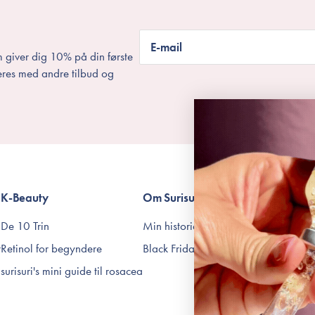
E-mail
 giver dig 10% på din første
eres med andre tilbud og
K-Beauty
Om Surisuri
Betingelser
De 10 Trin
Min historie
Levering og returnering
r
Retinol for begyndere
Black Friday
Handelsbetingelser
surisuri's mini guide til rosacea
Abonnementsbetingelse
Privatlivspolitik