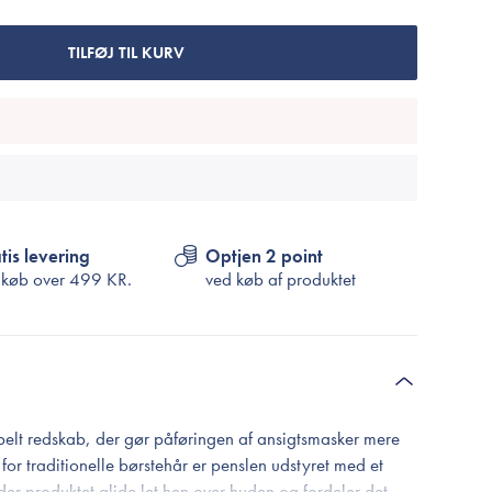
Cosrx
TIRTIR
TILFØJ TIL KURV
Biodance
Medicube
VT Cosmetics
tis levering
Optjen 2 point
 køb over
499 KR.
ved køb af produktet
pelt redskab, der gør påføringen af ansigtsmasker mere
 for traditionelle børstehår er penslen udstyret med et
der produktet glide let hen over huden og fordeler det