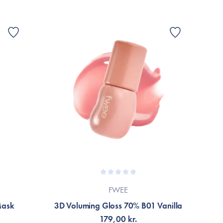
FWEE
Mask
3D Voluming Gloss 70% B01 Vanilla
Veg
179,00 kr.