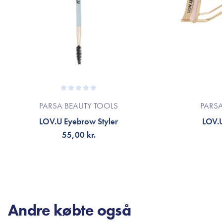
PARSA BEAUTY TOOLS
PARS
LOV.U Eyebrow Styler
LOV.U
55,00 kr.
TILFØJ TIL KURV
TI
Andre købte også