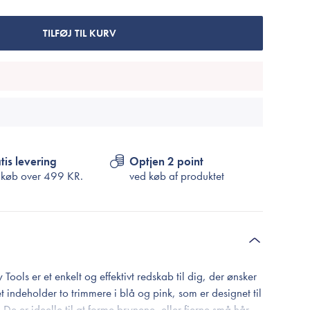
Cosrx
TIRTIR
TILFØJ TIL KURV
Biodance
Medicube
VT Cosmetics
tis levering
Optjen 2 point
 køb over
499 KR.
ved køb af produktet
ols er et enkelt og effektivt redskab til dig, der ønsker
 indeholder to trimmere i blå og pink, som er designet til
De er ideelle til at forme brynene, eller fjerne små hår,