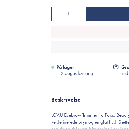
Accessories
Make-Up Pensler
1
Toilettasker
Hårtilbehør
Rensetilbehør
Rejsestørrelser
På lager
Gra
je
1-2 dages levering
ved
Beskrivelse
LOV.U Eyebrow Trimmer fra Parsa Beauty To
veldefinerede bryn og en glat hud. Sættet
præcis og skånsom hårfjerning i ansigtet. 