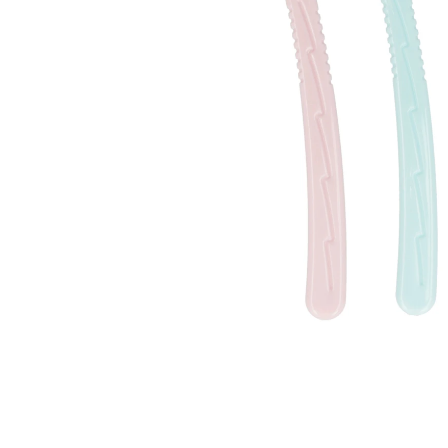
Øjenpleje
Læber
Rosacea
Ansigtscreme
Negle
Solcreme
Hårpleje
Ansigtsmaske
Bumseplastre/spot
Shampoo
behandling
Balsam
Hårkur
Hårstyling
Hovedbundsple