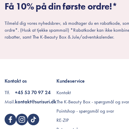
Få 10% på din første ordre!*
Tilmeld dig vores nyhedsbrev, så modtager du en rabatkode, som
ordre*. (Husk at tjekke spammail) *Rabatkoder kan ikke kombin
rabatter, samt The K-Beauty Box & Jule/adventskalender.
Kontakt os
Kundeservice
Tlf.
+45 53 70 97 24
Kontakt
Mail.
kontakt@surisuri.dk
The K-Beauty Box - spørgsmål og sva
Pointshop - spørgsmål og svar
RE-ZIP