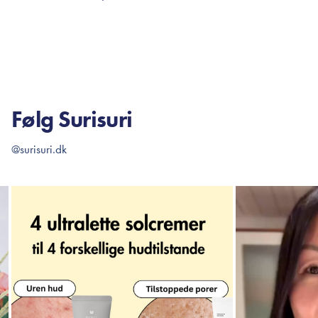
TILFØJ TIL KURV
TI
Følg Surisuri
@surisuri.dk