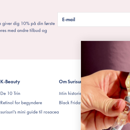
E-mail
 giver dig 10% på din første
eres med andre tilbud og
K-Beauty
Om Surisuri
Betingelser
De 10 Trin
Min historie
Levering og returnering
r
Retinol for begyndere
Black Friday
Handelsbetingelser
surisuri's mini guide til rosacea
Abonnementsbetingelse
Privatlivspolitik