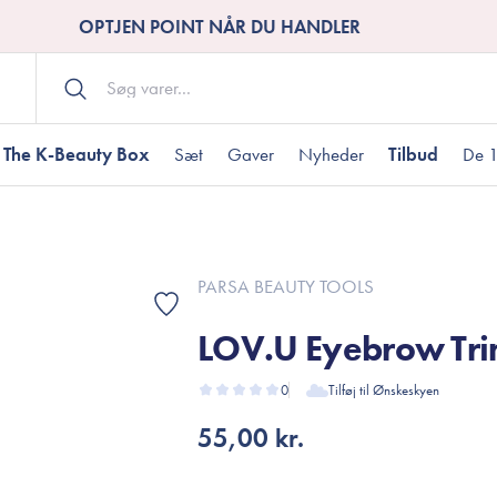
OPTJEN POINT NÅR DU HANDLER
The K-Beauty Box
Sæt
Gaver
Nyheder
Tilbud
De 1
Kropspleje
Bodywash
ombineret hud
nti-age
aver til under DKK 200
Tør hud
Tilstoppede porer
Gaver til under DK
PARSA BEAUTY TOOLS
Bodyscrub
LOV.U Eyebrow Tr
Bodylotion
Bodyoil
ødme
avesæt
0
Tilføj til Ønskeskyen
Dehydreret hud
Gavekort
Håndpleje
55,00 kr.
Fodpleje