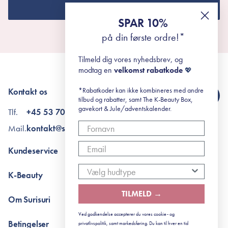
TILMELD NYHEDSBREV
SPAR 10%
på din første ordre!*
Tilmeld dig vores nyhedsbrev, og
modtag en
velkomst rabatkode
💖
*Rabatkoder kan ikke kombineres med andre
Kontakt os
tilbud og rabatter, samt The K-Beauty Box,
gavekort & Jule/adventskalender.
Tlf.
+45 53 70 97 24
Mail.
kontakt@surisuri.dk
Kundeservice
Kontakt
K-Beauty
The K-Beauty Box - spørgsmål og svar
Pointshop - spørgsmål og svar
De 10 Trin
TILMELD →
Om Surisuri
RE-ZIP
Retinol for begyndere
Returportal
surisuri's mini guide til rosacea
Min historie
Ved godkendelse accepterer du vores cookie- og
Betingelser
privatlivspolitik, samt markedsføring. Du kan til hver en tid