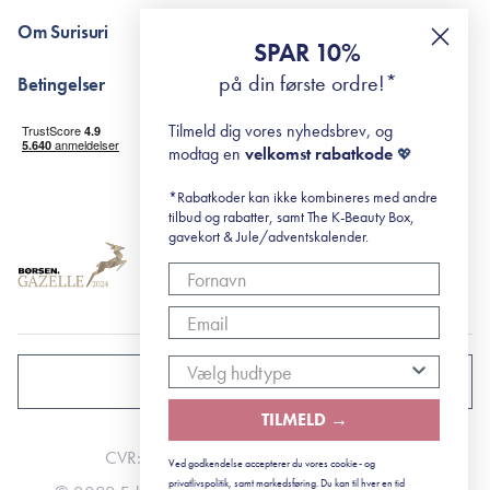
Pointshop - spørgsmål og svar
De 10 Trin
Om Surisuri
RE-ZIP
Retinol for begyndere
SPAR 10%
Returportal
surisuri's mini guide til rosacea
Min historie
på din første ordre!*
Betingelser
Black Friday
Levering og returnering
Tilmeld dig vores nyhedsbrev, og
Handelsbetingelser
modtag en
velkomst rabatkode
💖
Abonnementsbetingelser
Privatlivspolitik
*Rabatkoder kan ikke kombineres med andre
tilbud og rabatter, samt The K-Beauty Box,
Cookiepolitik
gavekort & Jule/adventskalender.
DANMARK
TILMELD →
CVR: 41492252
Ved godkendelse accepterer du vores cookie- og
privatlivspolitik, samt markedsføring. Du kan til hver en tid