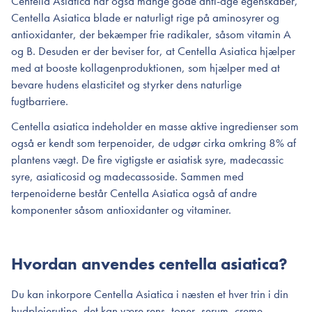
Centella Asiatica har også mange gode anti-age egenskaber,
Centella Asiatica blade er naturligt rige på aminosyrer og
antioxidanter, der bekæmper frie radikaler, såsom vitamin A
og B. Desuden er der beviser for, at Centella Asiatica hjælper
med at booste kollagenproduktionen, som hjælper med at
bevare hudens elasticitet og styrker dens naturlige
fugtbarriere.
Centella asiatica indeholder en masse aktive ingredienser som
også er kendt som terpenoider, de udgør cirka omkring 8% af
plantens vægt. De fire vigtigste er asiatisk syre, madecassic
syre, asiaticosid og madecassoside. Sammen med
terpenoiderne består Centella Asiatica også af andre
komponenter såsom antioxidanter og vitaminer.
Hvordan anvendes centella asiatica?
Du kan inkorpore Centella Asiatica i næsten et hver trin i din
hudplejerutine, det kan være rens, toner, serum, creme,