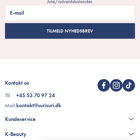
Jule/adventskalender.
E-mail
TILMELD NYHEDSBREV
Kontakt os
Tlf.
+45 53 70 97 24
Mail.
kontakt@surisuri.dk
Kundeservice
Kontakt
K-Beauty
The K-Beauty Box - spørgsmål og svar